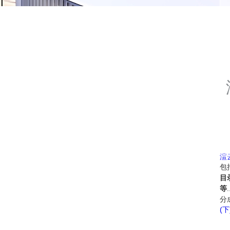
渲
包
目
等
分
(下