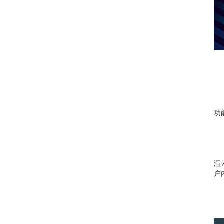
功能
渲
户