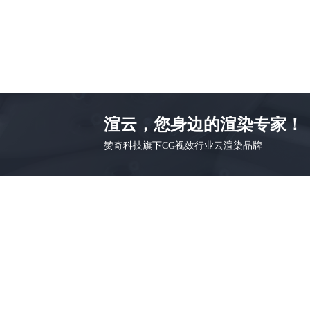
渲云，您身边的渲染专家！
赞奇科技旗下CG视效行业云渲染品牌