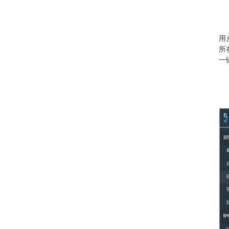
用
所
一