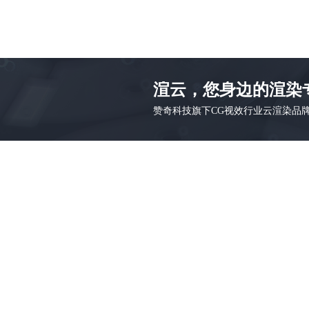
渲云，您身边的渲染
赞奇科技旗下CG视效行业云渲染品