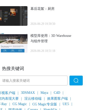
幕后花絮：厨房
2026-06-29 19:59:50
模型库使用：3D Warehouse
与组件管理
2026-06-26 18:51:18
热搜关键词
3DSMAX
|
Maya
|
C4D
|
影视客户端
|
室内表现大赛
|
渲云移动端
|
效果图客户端
|
-Ray
|
CG Magic
|
UE5
|
CG Magic专业版
|
AE
|
Corona
|
SketchUp
|
国产动画
|