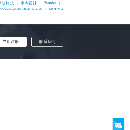
Blender
|
渲染模式
|
室内设计
|
NVIDIA
|
2022华为全联接线上大会
|
《变形金刚：超能勇士崛起》
|
《明日战记》
|
《封神第一部：朝歌风云》
|
《新神榜：杨戬》
|
数字人
|
《灌篮高手》
|
《长安三万里》
|
AMD
|
《个十百千万》
|
《流浪地球2》
|
显卡
|
立即注册
联系我们
建筑可视化
|
CG场景制作
|
动画制作
|
渲云杯
|
Katana
|
Houdini
|
光辉城市
|
技嘉科技
|
eyshot
|
D5 Render
|
渲云海外版
|
VR
|
渲云影视小程序
|
云转模
|
全面体检
|
本地集群渲染
|
黑客帝国4
|
智能升级先行者
|
CG产业峰会
|
渲染者联盟
|
上海电影节
|
英特尔
|
北京冬奥会
|
和平精英
|
中国公有云服务市场跟踪报告
|
神经渲染技术
|
ycles
|
Eevee
|
Disney+
|
《长津湖》
|
华为云计算城市峰会
|
B2B企业节
|
追光动画
|
华为云
|
云栖大会
|
设计产业峰会
|
角色动画
|
haracter Creator 4.1
|
分块渲染
|
参数优化
|
材质互转
|
毛发渲染
|
3D建模
|
视频预览
|
GPU
|