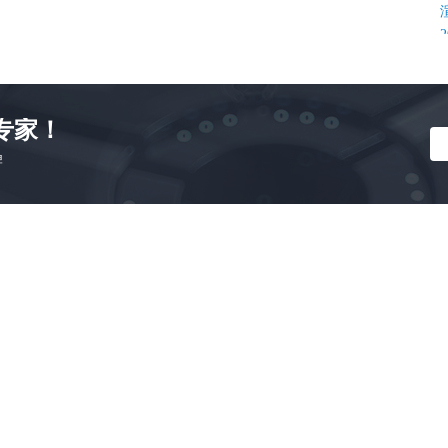
专家！
牌
K
C
C