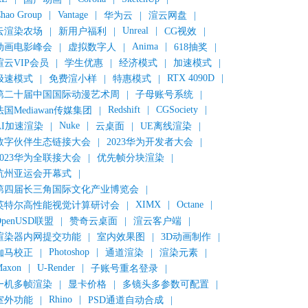
hao Group
|
Vantage
|
华为云
|
渲云网盘
|
Unreal
|
云渲染农场
|
新用户福利
|
CG视效
|
Anima
|
动画电影峰会
|
虚拟数字人
|
618抽奖
|
渲云VIP会员
|
学生优惠
|
经济模式
|
加速模式
|
RTX 4090D
|
极速模式
|
免费渲小样
|
特惠模式
|
第二十届中国国际动漫艺术周
|
子母账号系统
|
Redshift
|
CGSociety
|
法国Mediawan传媒集团
|
Nuke
|
AI加速渲染
|
云桌面
|
UE离线渲染
|
数字伙伴生态链接大会
|
2023华为开发者大会
|
2023华为全联接大会
|
优先帧分块渲染
|
杭州亚运会开幕式
|
第四届长三角国际文化产业博览会
|
XIMX
|
Octane
|
英特尔高性能视觉计算研讨会
|
OpenUSD联盟
|
赞奇云桌面
|
渲云客户端
|
渲染器内网提交功能
|
室内效果图
|
3D动画制作
|
Photoshop
|
伽马校正
|
通道渲染
|
渲染元素
|
axon
|
U-Render
|
子账号重名登录
|
一机多帧渲染
|
显卡价格
|
多镜头多参数可配置
|
Rhino
|
室外功能
|
PSD通道自动合成
|