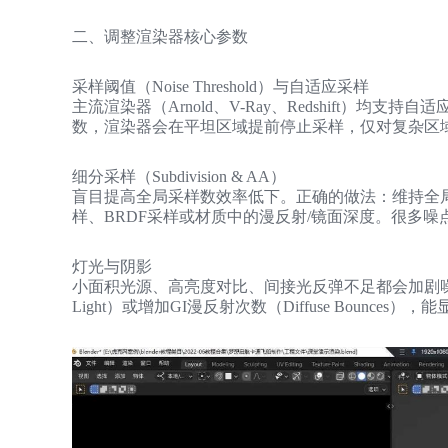
二、调整渲染器核心参数
采样阈值（Noise Threshold）与自适应采样
主流渲染器（Arnold、V-Ray、Redshift）均支
数，渲染器会在平坦区域提前停止采样，仅对复杂区
细分采样（Subdivision & AA）
盲目提高全局采样数效率低下。正确的做法：维持全局
样、BRDF采样或材质中的漫反射/镜面深度。很多
灯光与阴影
小面积光源、高亮度对比、间接光反弹不足都会加剧噪点
Light）或增加GI漫反射次数（Diffuse Bounces）