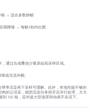
Z
降噪 → 适合多数静帧
微后期降噪 → 每帧1秒内出图
S
本，通过合成叠加少量原始高采样区域。
E
降噪或光流补帧。
倍分辨率渲染再下采样可缓解。此外，本地性能不够的
架构的云渲染，能把渲染任务拆开后并行处理，大大
到 192 核，应对超大型场景和动画不在话下。