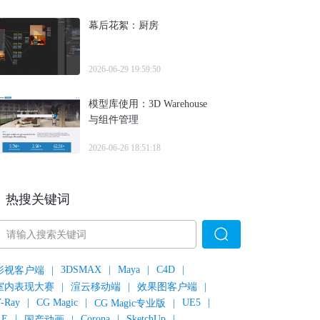
幕后花絮：厨房
2026-06-29 19:59:50
模型库使用：3D Warehouse
与组件管理
2026-06-26 18:51:18
热搜关键词
3DSMAX
|
Maya
|
C4D
|
影视客户端
|
室内表现大赛
|
渲云移动端
|
效果图客户端
|
-Ray
|
CG Magic
|
UE5
|
CG Magic专业版
|
AE
|
Corona
|
SketchUp
|
国产动画
|