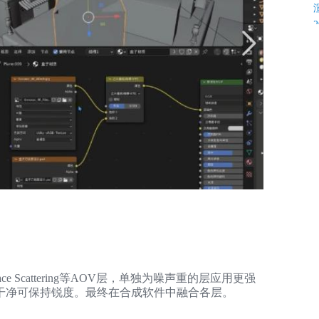
K
C
bsurface Scattering等AOV层，单独为噪声重的层应用更强
C
干净可保持锐度。最终在合成软件中融合各层。