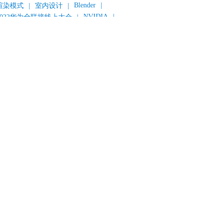
Blender
|
渲染模式
|
室内设计
|
NVIDIA
|
2022华为全联接线上大会
|
《变形金刚：超能勇士崛起》
|
《明日战记》
|
《封神第一部：朝歌风云》
|
《新神榜：杨戬》
|
数字人
|
《灌篮高手》
|
《长安三万里》
|
AMD
|
《个十百千万》
|
《流浪地球2》
|
显卡
|
建筑可视化
|
CG场景制作
|
动画制作
|
渲云杯
|
Katana
|
Houdini
|
光辉城市
|
技嘉科技
|
eyshot
|
D5 Render
|
渲云海外版
|
VR
|
渲云影视小程序
|
云转模
|
全面体检
|
本地集群渲染
|
黑客帝国4
|
智能升级先行者
|
CG产业峰会
|
渲染者联盟
|
上海电影节
|
英特尔
|
北京冬奥会
|
和平精英
|
中国公有云服务市场跟踪报告
|
神经渲染技术
|
ycles
|
Eevee
|
Disney+
|
《长津湖》
|
华为云计算城市峰会
|
B2B企业节
|
追光动画
|
华为云
|
云栖大会
|
设计产业峰会
|
角色动画
|
haracter Creator 4.1
|
分块渲染
|
参数优化
|
材质互转
|
毛发渲染
|
3D建模
|
视频预览
|
GPU
|