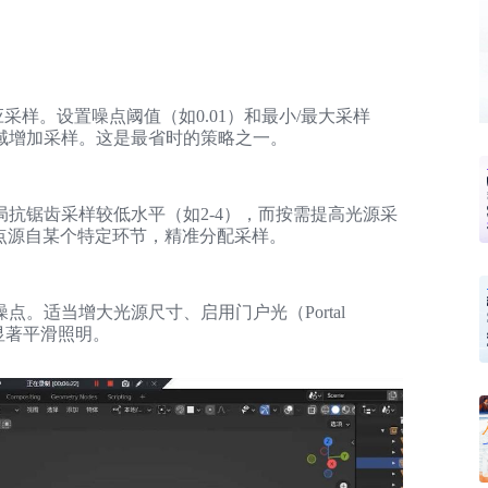
持自适应采样。设置噪点阈值（如0.01）和最小/最大采样
域增加采样。这是最省时的策略之一。
抗锯齿采样较低水平（如2-4），而按需提高光源采
噪点源自某个特定环节，精准分配采样。
。适当增大光源尺寸、启用门户光（Portal
，能显著平滑照明。