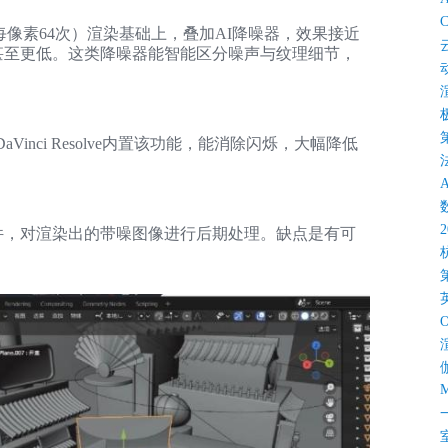
e）
C
每像素64次）渲染基础上，叠加AI降噪器，效果接近
10甚至更低。这类降噪器能智能区分噪声与纹理细节，
Vinci Resolve内置该功能，能消除闪烁，大幅降低
o或内置降噪插件，对渲染出的带噪图像进行后期处理。缺点是有可
M