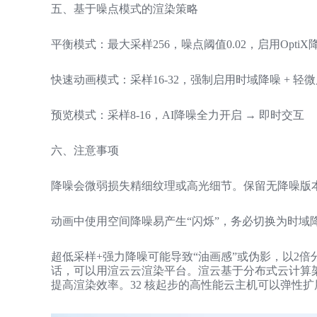
五、基于噪点模式的渲染策略
平衡模式：最大采样256，噪点阈值0.02，启用OptiX
快速动画模式：采样16-32，强制启用时域降噪 + 轻
预览模式：采样8-16，AI降噪全力开启 → 即时交互
六、注意事项
降噪会微弱损失精细纹理或高光细节。保留无降噪版
动画中使用空间降噪易产生“闪烁”，务必切换为时域
超低采样+强力降噪可能导致“油画感”或伪影，以2
话，可以用渲云云渲染平台。渲云基于分布式云计算
提高渲染效率。32 核起步的高性能云主机可以弹性扩展