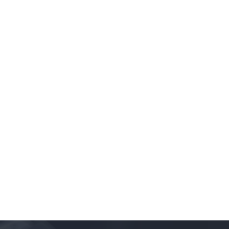
《蜘蛛侠：英雄无归》
|
赞奇科技
|
云渲染
|
电视剧集
|
理查德·罗杰斯
|
建筑师
|
《三体》
|
《指环王》
|
《阿凡达2》
|
奥斯卡影片
|
JangaFX
|
vray分布式渲染
|
3dsmax联机渲染
|
EmberGen
|
渲染软件
|
Blender三渲二
|
Stable Diffusion
|
《黑豹2》
|
《铃芽之旅》
|
I
|
《银河护卫队3》
|
《闪电侠》
|
《长安三万里》
|
《曼达洛人》
|
《真人快打X》
|
《奥本海默》
|
3D效果图
|
《武双姝》
|