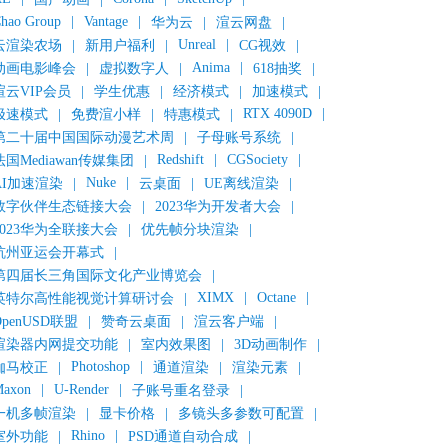
hao Group
|
Vantage
|
华为云
|
渲云网盘
|
Unreal
|
云渲染农场
|
新用户福利
|
CG视效
|
Anima
|
动画电影峰会
|
虚拟数字人
|
618抽奖
|
渲云VIP会员
|
学生优惠
|
经济模式
|
加速模式
|
RTX 4090D
|
极速模式
|
免费渲小样
|
特惠模式
|
第二十届中国国际动漫艺术周
|
子母账号系统
|
Redshift
|
CGSociety
|
法国Mediawan传媒集团
|
Nuke
|
AI加速渲染
|
云桌面
|
UE离线渲染
|
数字伙伴生态链接大会
|
2023华为开发者大会
|
2023华为全联接大会
|
优先帧分块渲染
|
杭州亚运会开幕式
|
第四届长三角国际文化产业博览会
|
XIMX
|
Octane
|
英特尔高性能视觉计算研讨会
|
OpenUSD联盟
|
赞奇云桌面
|
渲云客户端
|
渲染器内网提交功能
|
室内效果图
|
3D动画制作
|
Photoshop
|
伽马校正
|
通道渲染
|
渲染元素
|
axon
|
U-Render
|
子账号重名登录
|
一机多帧渲染
|
显卡价格
|
多镜头多参数可配置
|
Rhino
|
室外功能
|
PSD通道自动合成
|