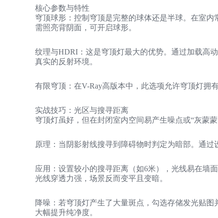
核心参数与特性
穹顶球形：控制穹顶是完整的球体还是半球。在室内
需照亮背阴面，可开启球形。
纹理与HDRI：这是穹顶灯最大的优势。通过加载高
真实的反射环境。
有限穹顶：在V-Ray高版本中，此选项允许穹顶灯
实战技巧：光区与搜寻距离
穹顶灯虽好，但在封闭室内空间易产生噪点或“灰蒙蒙
原理：当阴影射线搜寻到障碍物时判定为暗部。通过
应用：设置较小的搜寻距离（如6米），光线易在墙面
光线穿透力强，场景反而变平且变暗。
降噪：若穹顶灯产生了大量斑点，勾选存储发光贴图
大幅提升纯净度。