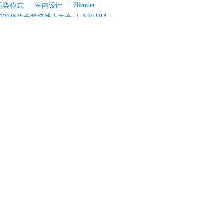
Blender
|
渲染模式
|
室内设计
|
NVIDIA
|
2022华为全联接线上大会
|
《变形金刚：超能勇士崛起》
|
《明日战记》
|
《封神第一部：朝歌风云》
|
《新神榜：杨戬》
|
数字人
|
《灌篮高手》
|
《长安三万里》
|
AMD
|
《个十百千万》
|
《流浪地球2》
|
显卡
|
建筑可视化
|
CG场景制作
|
动画制作
|
渲云杯
|
Katana
|
Houdini
|
光辉城市
|
技嘉科技
|
eyshot
|
D5 Render
|
渲云海外版
|
VR
|
渲云影视小程序
|
云转模
|
全面体检
|
本地集群渲染
|
黑客帝国4
|
智能升级先行者
|
CG产业峰会
|
渲染者联盟
|
上海电影节
|
英特尔
|
北京冬奥会
|
和平精英
|
中国公有云服务市场跟踪报告
|
神经渲染技术
|
ycles
|
Eevee
|
Disney+
|
《长津湖》
|
华为云计算城市峰会
|
B2B企业节
|
追光动画
|
华为云
|
云栖大会
|
设计产业峰会
|
角色动画
|
haracter Creator 4.1
|
分块渲染
|
参数优化
|
材质互转
|
毛发渲染
|
3D建模
|
视频预览
|
GPU
|