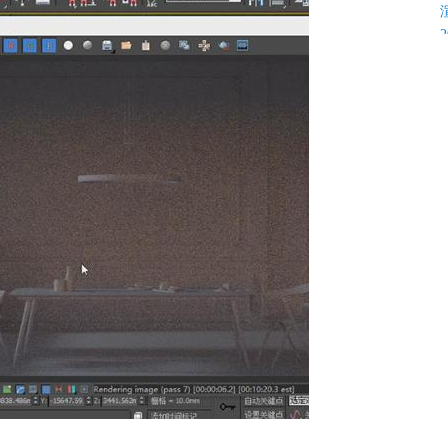
K
C
C