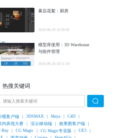
幕后花絮：厨房
2026-06-29 19:59:50
模型库使用：3D Warehouse
与组件管理
2026-06-26 18:51:18
热搜关键词
3DSMAX
|
Maya
|
C4D
|
影视客户端
|
室内表现大赛
|
渲云移动端
|
效果图客户端
|
-Ray
|
CG Magic
|
UE5
|
CG Magic专业版
|
AE
|
Corona
|
SketchUp
|
国产动画
|