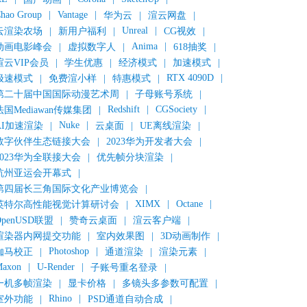
hao Group
|
Vantage
|
华为云
|
渲云网盘
|
Unreal
|
云渲染农场
|
新用户福利
|
CG视效
|
Anima
|
动画电影峰会
|
虚拟数字人
|
618抽奖
|
渲云VIP会员
|
学生优惠
|
经济模式
|
加速模式
|
RTX 4090D
|
极速模式
|
免费渲小样
|
特惠模式
|
第二十届中国国际动漫艺术周
|
子母账号系统
|
Redshift
|
CGSociety
|
法国Mediawan传媒集团
|
Nuke
|
AI加速渲染
|
云桌面
|
UE离线渲染
|
数字伙伴生态链接大会
|
2023华为开发者大会
|
2023华为全联接大会
|
优先帧分块渲染
|
杭州亚运会开幕式
|
第四届长三角国际文化产业博览会
|
XIMX
|
Octane
|
英特尔高性能视觉计算研讨会
|
OpenUSD联盟
|
赞奇云桌面
|
渲云客户端
|
渲染器内网提交功能
|
室内效果图
|
3D动画制作
|
Photoshop
|
伽马校正
|
通道渲染
|
渲染元素
|
axon
|
U-Render
|
子账号重名登录
|
一机多帧渲染
|
显卡价格
|
多镜头多参数可配置
|
Rhino
|
室外功能
|
PSD通道自动合成
|