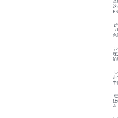
基
这
B
步
（D
色
步
连
输
步
击
中
进
让
有