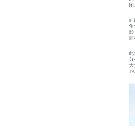
图
面
角
影
而
此
分
大
1