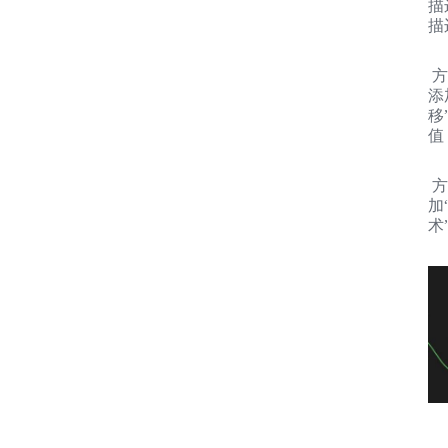
描
描
方
添
移
值
方
加
术