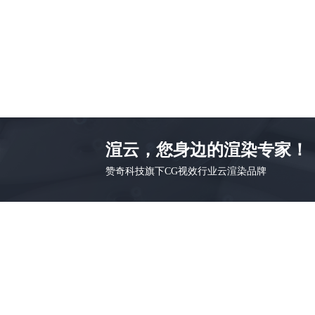
渲云，您身边的渲染专家！
赞奇科技旗下CG视效行业云渲染品牌