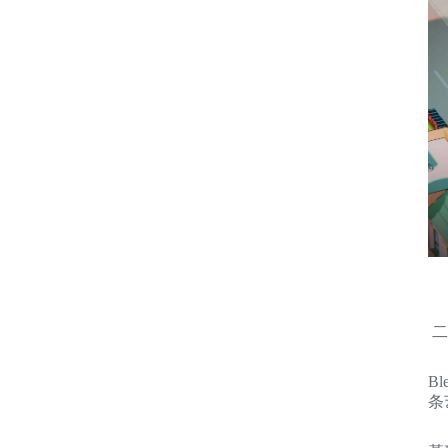
二
B
条