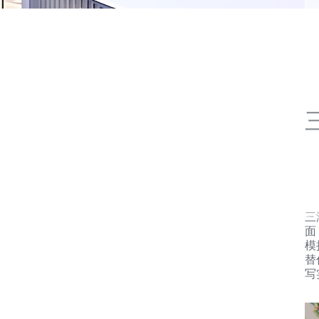
三
面
模
替
写