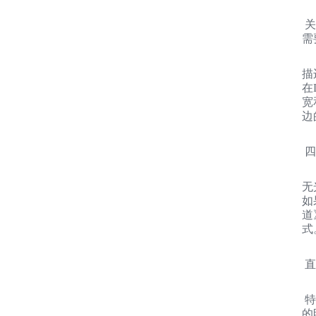
关
需
描
在
宽
边
四
无
如
道
式
直
特
的