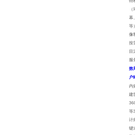
特
（
幕
等
像
按
目
服
效
户
内
建
3
等
计
键