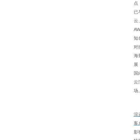
点
已
云
A
知
对
海
展
国
云
场
渲
客
影