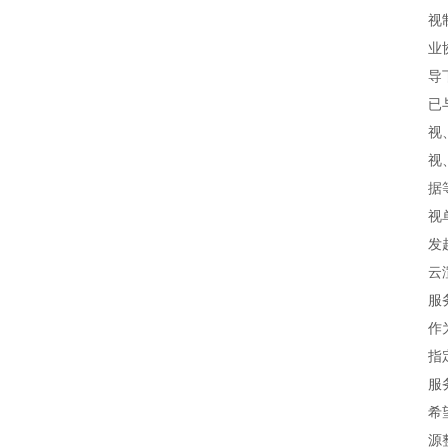
视
业
导
已
视
视
据
视
发
云
服
作
指
服
希
源