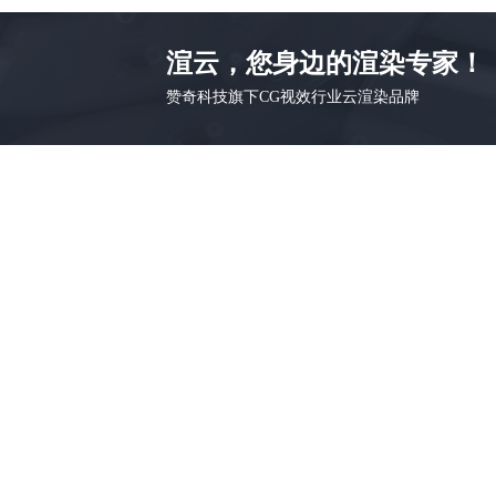
渲云，您身边的渲染专家！
赞奇科技旗下CG视效行业云渲染品牌