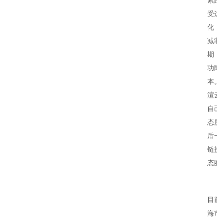
紧
受
化
减
期
功
本
渲
自
态
后
链
态
目
海