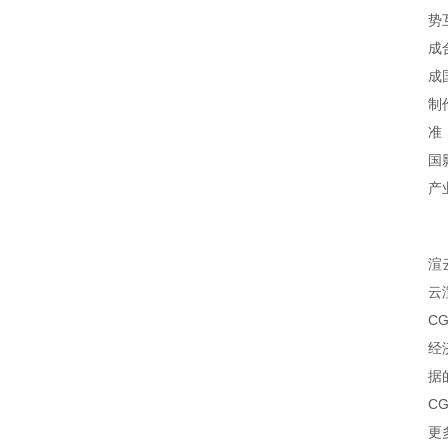
势
成
成
制
准
国
产
渲
云
C
经
据
C
更