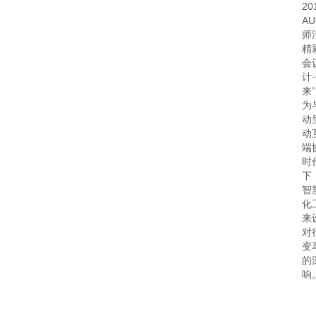
2
A
师
精
会
计
来
为
动
动
端
时
下
智
化
来
对
变
的
响