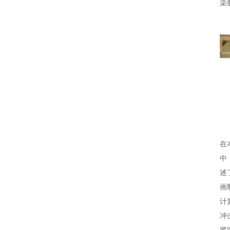
染
在
中
述
画
计
冲