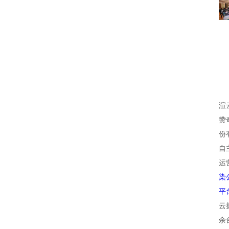
渲
赞
份
自
运
染
平
云
余