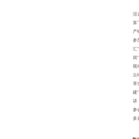
渲
算
产
参
汇
就
视
云
享
建
讲
参
多