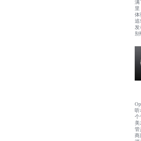
满
里
体
追
发
别
Op
听
个
美
管
商