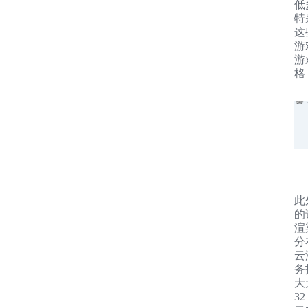
低
特
这
游
游
格
此
的
渲
分
云
务
大
3