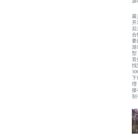
源
最
开
后
合
要
游
型
音
找
3
下
理
接
别