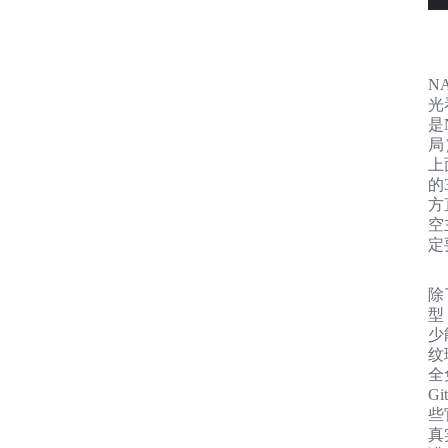
NA
光
是
局
上
的
方
空
定
除
型
少
纹
全
G
些
真