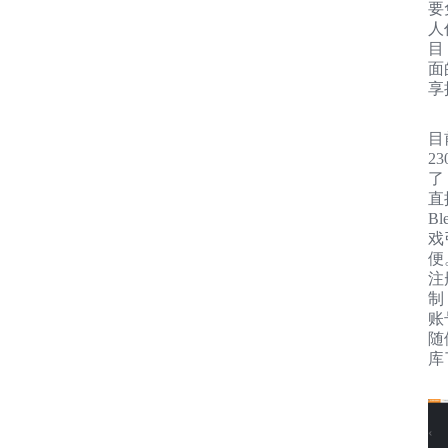
要
人
目
面
享
目
2
了
直
B
戏
便
注
制
账
随
库