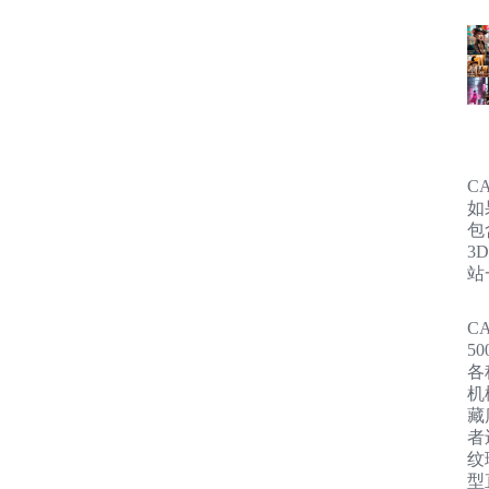
C
如
包
3
站
C
5
各
机
藏
者
纹
型