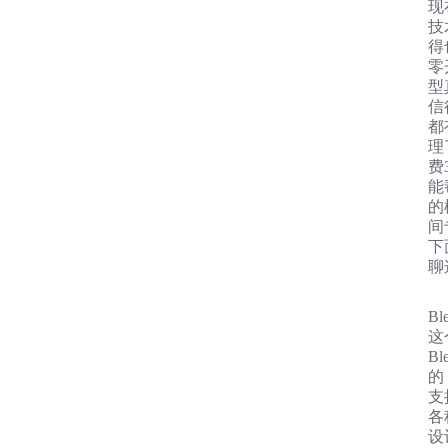
现
技
得
零
型
信
都
理
费
能
的
间
下
聊
Bl
这
B
的
支
各
设