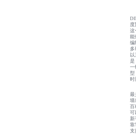
D
度
这
能
编
多
以
是
一
型
时
最
墙
百
可
新
靠
支