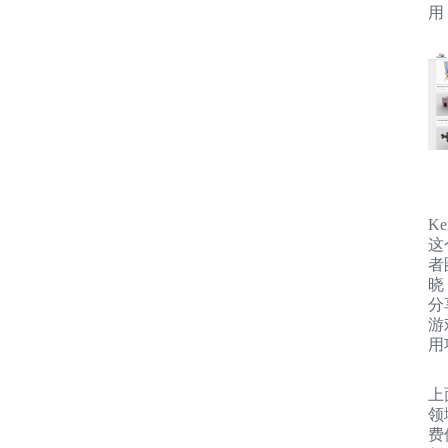
用
Ke
这
者
晓
分
游
用
上
领
费