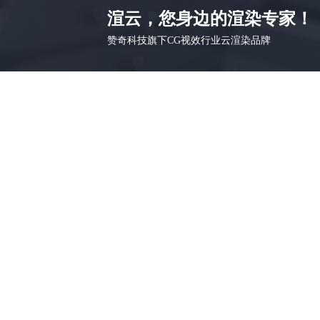
渲云，您身边的渲染专家！
赞奇科技旗下CG视效行业云渲染品牌