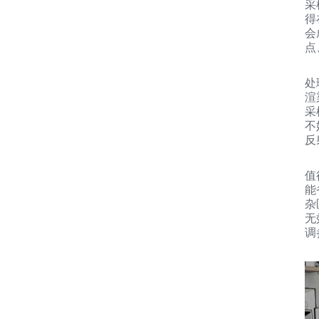
采
得
会
点
处
渲
采
不
反
值
能
杂
无
调