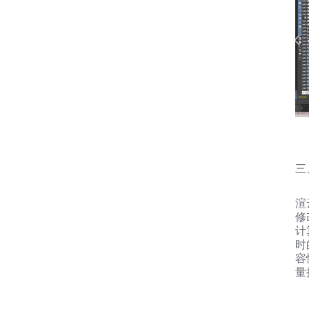
三
渲
修
计
时
容
量