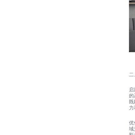
二
启
的
既
力
优
域
影