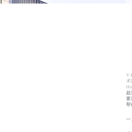
V
术
H
超
要
帮
一