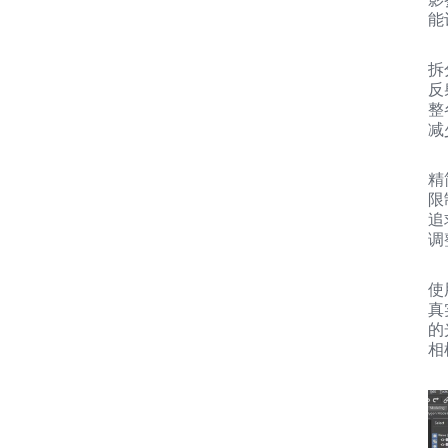
能
拆
反
整
减
精
限
追
调
使
真
的
相