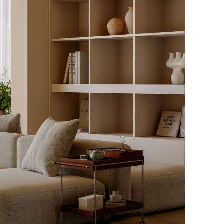
Z
S
E