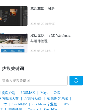
幕后花絮：厨房
2026-06-29 19:59:50
模型库使用：3D Warehouse
与组件管理
2026-06-26 18:51:18
热搜关键词
3DSMAX
|
Maya
|
C4D
|
影视客户端
|
室内表现大赛
|
渲云移动端
|
效果图客户端
|
-Ray
|
CG Magic
|
UE5
|
CG Magic专业版
|
AE
|
Corona
|
SketchUp
|
国产动画
|