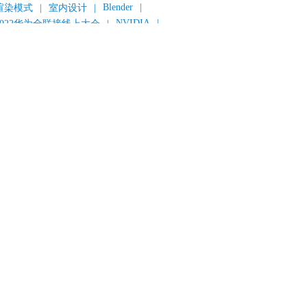
Blender
|
渲染模式
|
室内设计
|
NVIDIA
|
2022华为全联接线上大会
|
《变形金刚：超能勇士崛起》
|
《明日战记》
|
《封神第一部：朝歌风云》
|
《新神榜：杨戬》
|
数字人
|
《灌篮高手》
|
《长安三万里》
|
AMD
|
《个十百千万》
|
《流浪地球2》
|
显卡
|
建筑可视化
|
CG场景制作
|
动画制作
|
渲云杯
|
Katana
|
Houdini
|
光辉城市
|
技嘉科技
|
eyshot
|
D5 Render
|
渲云海外版
|
VR
|
渲云影视小程序
|
云转模
|
全面体检
|
本地集群渲染
|
黑客帝国4
|
智能升级先行者
|
CG产业峰会
|
渲染者联盟
|
上海电影节
|
英特尔
|
北京冬奥会
|
和平精英
|
中国公有云服务市场跟踪报告
|
神经渲染技术
|
ycles
|
Eevee
|
Disney+
|
《长津湖》
|
华为云计算城市峰会
|
B2B企业节
|
追光动画
|
华为云
|
云栖大会
|
设计产业峰会
|
角色动画
|
haracter Creator 4.1
|
分块渲染
|
参数优化
|
材质互转
|
毛发渲染
|
3D建模
|
视频预览
|
GPU
|