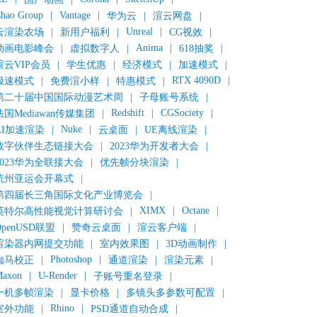
hao Group
|
Vantage
|
华为云
|
渲云网盘
|
Unreal
|
云渲染农场
|
新用户福利
|
CG视效
|
Anima
|
动画电影峰会
|
虚拟数字人
|
618抽奖
|
渲云VIP会员
|
学生优惠
|
经济模式
|
加速模式
|
RTX 4090D
|
极速模式
|
免费渲小样
|
特惠模式
|
第二十届中国国际动漫艺术周
|
子母账号系统
|
Redshift
|
CGSociety
|
法国Mediawan传媒集团
|
Nuke
|
AI加速渲染
|
云桌面
|
UE离线渲染
|
数字伙伴生态链接大会
|
2023华为开发者大会
|
2023华为全联接大会
|
优先帧分块渲染
|
杭州亚运会开幕式
|
第四届长三角国际文化产业博览会
|
XIMX
|
Octane
|
英特尔高性能视觉计算研讨会
|
OpenUSD联盟
|
赞奇云桌面
|
渲云客户端
|
渲染器内网提交功能
|
室内效果图
|
3D动画制作
|
Photoshop
|
伽马校正
|
通道渲染
|
渲染元素
|
axon
|
U-Render
|
子账号重名登录
|
一机多帧渲染
|
显卡价格
|
多镜头多参数可配置
|
Rhino
|
室外功能
|
PSD通道自动合成
|