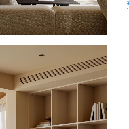
K
C
C