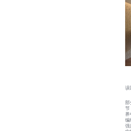
误
部
节
界
编
强