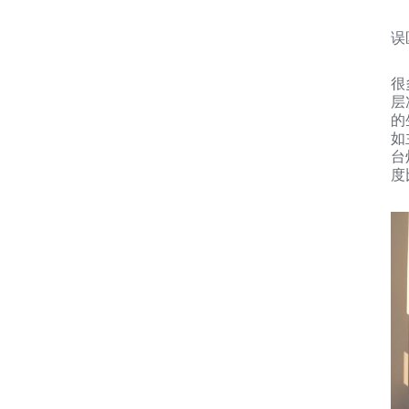
误
很
层
的
如
台
度