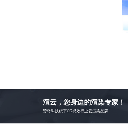
渲云，您身边的渲染专家！
赞奇科技旗下CG视效行业云渲染品牌