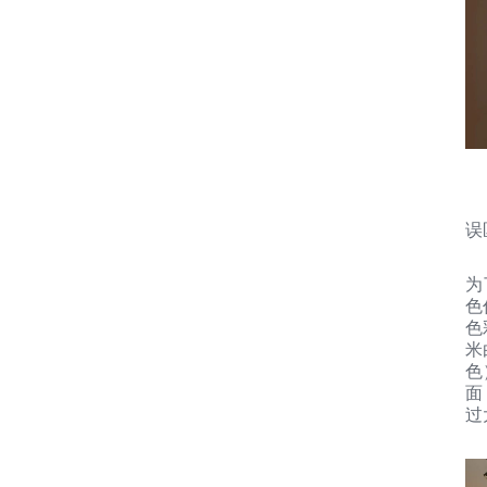
误
为
色
色
米
色
面
过