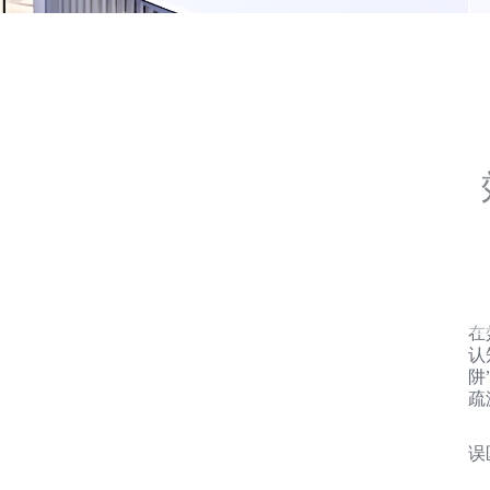
在
认
阱
疏
误