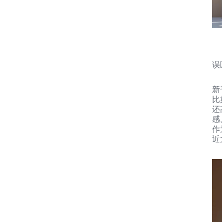
误
新
比
还
感
作
近