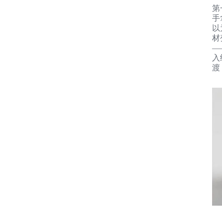
第
手
以
材
—
入
渡