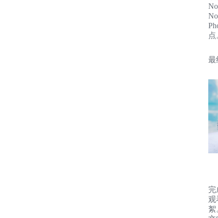
No
N
Ph
点
最
完
观
絮