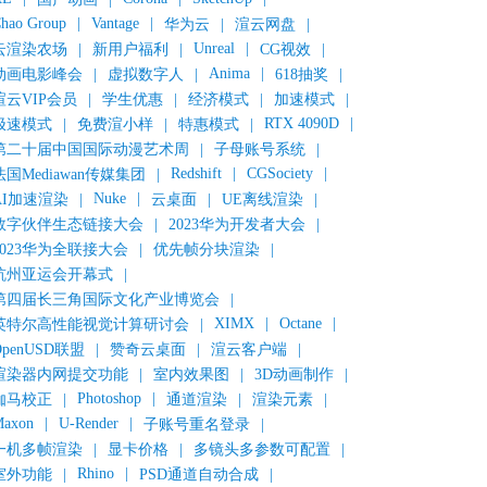
hao Group
|
Vantage
|
华为云
|
渲云网盘
|
Unreal
|
云渲染农场
|
新用户福利
|
CG视效
|
Anima
|
动画电影峰会
|
虚拟数字人
|
618抽奖
|
渲云VIP会员
|
学生优惠
|
经济模式
|
加速模式
|
RTX 4090D
|
极速模式
|
免费渲小样
|
特惠模式
|
第二十届中国国际动漫艺术周
|
子母账号系统
|
Redshift
|
CGSociety
|
法国Mediawan传媒集团
|
Nuke
|
AI加速渲染
|
云桌面
|
UE离线渲染
|
数字伙伴生态链接大会
|
2023华为开发者大会
|
2023华为全联接大会
|
优先帧分块渲染
|
杭州亚运会开幕式
|
第四届长三角国际文化产业博览会
|
XIMX
|
Octane
|
英特尔高性能视觉计算研讨会
|
OpenUSD联盟
|
赞奇云桌面
|
渲云客户端
|
渲染器内网提交功能
|
室内效果图
|
3D动画制作
|
Photoshop
|
伽马校正
|
通道渲染
|
渲染元素
|
axon
|
U-Render
|
子账号重名登录
|
一机多帧渲染
|
显卡价格
|
多镜头多参数可配置
|
Rhino
|
室外功能
|
PSD通道自动合成
|