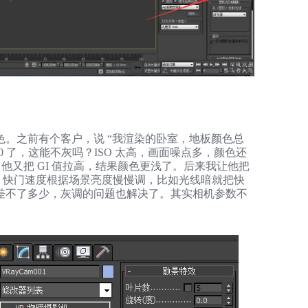
Z
S
。之前有个客户，说 “我渲染的卧室，地板颜色总
 800 了，这能不灰吗？ISO 太高，画面噪点多，颜色还
暗，他又把 GI 值拉高，结果颜色更浅了。后来我让他把
100，快门速度根据场景亮度慢慢调，比如光线暗就把快
E
差不了多少，灰调的问题也解决了。其实相机参数不
​