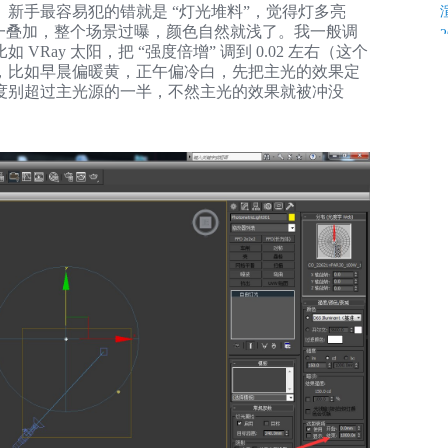
新手最容易犯的错就是 “灯光堆料”，觉得灯多亮
线一叠加，整个场景过曝，颜色自然就浅了。我一般调
ay 太阳，把 “强度倍增” 调到 0.02 左右（这个
，比如早晨偏暖黄，正午偏冷白，先把主光的效果定
度别超过主光源的一半，不然主光的效果就被冲没
K
C
C