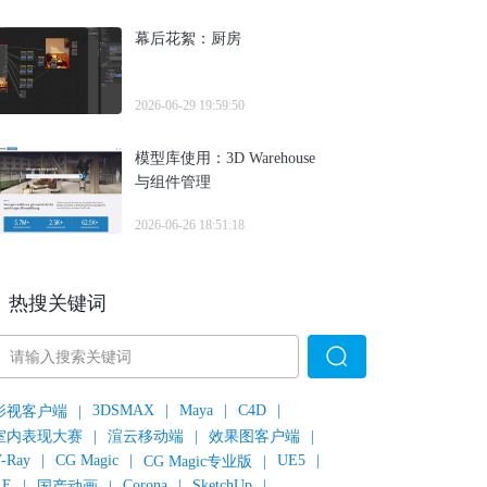
幕后花絮：厨房
2026-06-29 19:59:50
模型库使用：3D Warehouse
与组件管理
2026-06-26 18:51:18
热搜关键词
3DSMAX
|
Maya
|
C4D
|
影视客户端
|
室内表现大赛
|
渲云移动端
|
效果图客户端
|
-Ray
|
CG Magic
|
UE5
|
CG Magic专业版
|
AE
|
Corona
|
SketchUp
|
国产动画
|