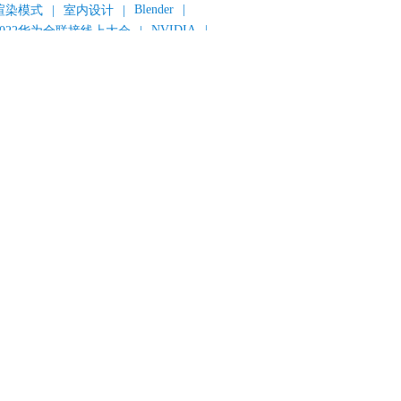
Blender
|
渲染模式
|
室内设计
|
NVIDIA
|
2022华为全联接线上大会
|
《变形金刚：超能勇士崛起》
|
《明日战记》
|
《封神第一部：朝歌风云》
|
《新神榜：杨戬》
|
数字人
|
《灌篮高手》
|
《长安三万里》
|
AMD
|
《个十百千万》
|
《流浪地球2》
|
显卡
|
建筑可视化
|
CG场景制作
|
动画制作
|
渲云杯
|
Katana
|
Houdini
|
光辉城市
|
技嘉科技
|
eyshot
|
D5 Render
|
渲云海外版
|
VR
|
渲云影视小程序
|
云转模
|
全面体检
|
本地集群渲染
|
黑客帝国4
|
智能升级先行者
|
CG产业峰会
|
渲染者联盟
|
上海电影节
|
英特尔
|
北京冬奥会
|
和平精英
|
中国公有云服务市场跟踪报告
|
神经渲染技术
|
ycles
|
Eevee
|
Disney+
|
《长津湖》
|
华为云计算城市峰会
|
B2B企业节
|
追光动画
|
华为云
|
云栖大会
|
设计产业峰会
|
角色动画
|
haracter Creator 4.1
|
分块渲染
|
参数优化
|
材质互转
|
毛发渲染
|
3D建模
|
视频预览
|
GPU
|