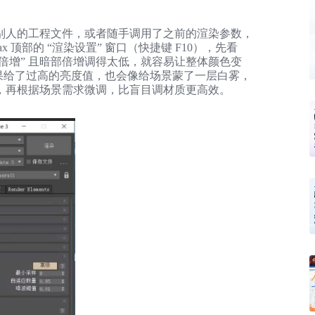
别人的工程文件，或者随手调用了之前的渲染参数，
x 顶部的 “渲染设置” 窗口（快捷键 F10），先看
“线性倍增” 且暗部倍增调得太低，就容易让整体颜色变
” 如果给了过高的亮度值，也会像给场景蒙了一层白雾，
，再根据场景需求微调，比盲目调材质更高效。