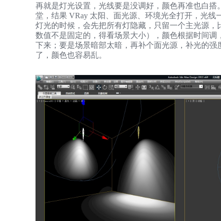
再就是灯光设置，光线要是没调好，颜色再准也白搭。
堂，结果 VRay 太阳、面光源、环境光全打开，光
灯光的时候，会先把所有灯隐藏，只留一个主光源，比如 VR
数值不是固定的，得看场景大小），颜色根据时间调
下来；要是场景暗部太暗，再补个面光源，补光的强
了，颜色也容易乱。​