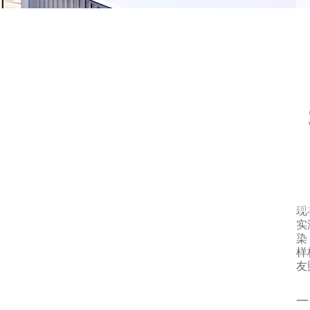
现
实
染
样
友
一