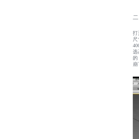
二
打
尺
4
选
的
崩