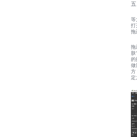
五
等
打
拖
拖
肤
的
做
方
定