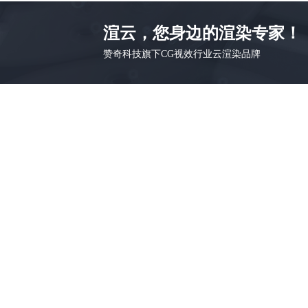
渲云，您身边的渲染专家！
赞奇科技旗下CG视效行业云渲染品牌