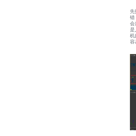
先
错
会
是
机
容