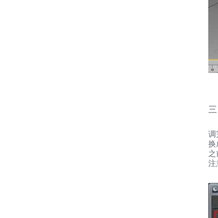
三
调
换
之
注