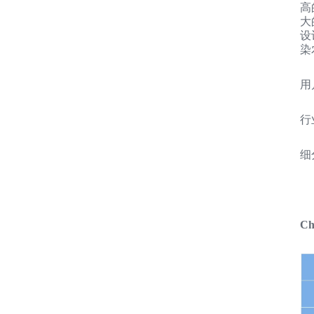
高
大
设
染
用
行
细
C