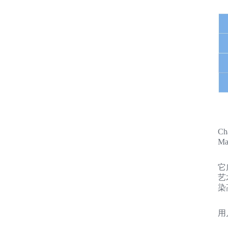
C
Ma
它
艺
染
用