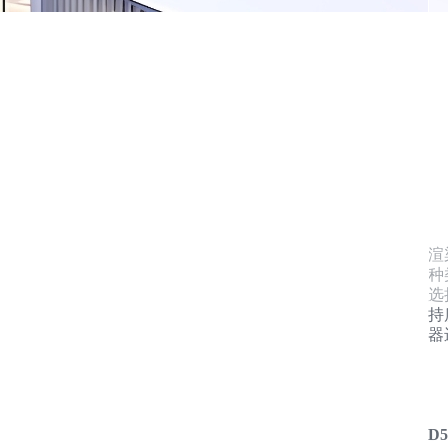
渲
种
选
持
器
D