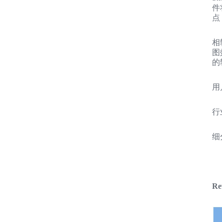
件
点
相
图
的
用
行
细
R