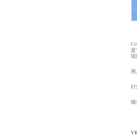
C
是
现
用
行
细
V