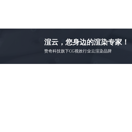
渲云，您身边的渲染专家！
赞奇科技旗下CG视效行业云渲染品牌