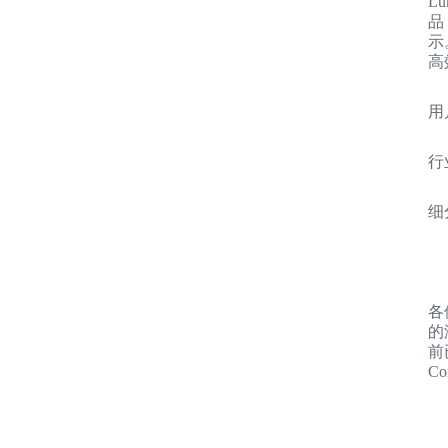
L
品
示
高
用
行
细
各
的
前
C