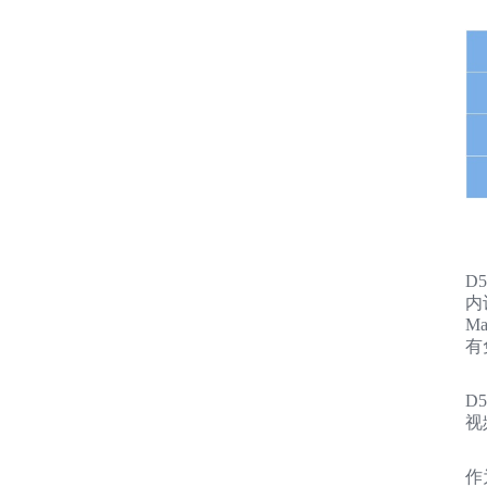
D
内
Ma
有
D
视
作