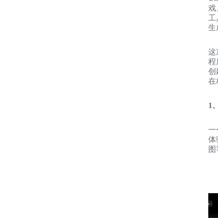
戏
工
生
这
程
创
在
1、
一
体
图