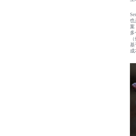
S
也
案
多
（例
基
成