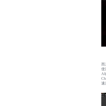
而
使
A
C
速