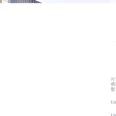
对
供
型
U
U