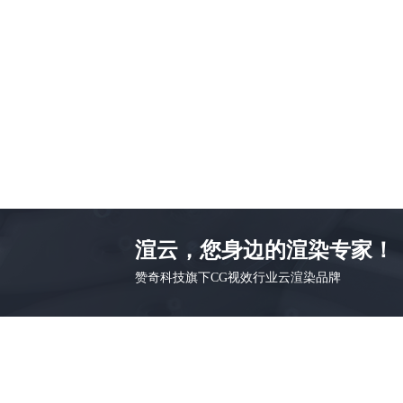
渲云，您身边的渲染专家！
赞奇科技旗下CG视效行业云渲染品牌