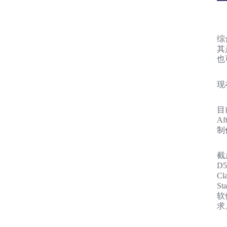
综
其
也
现
目
A
制
截
D5
Cl
S
软
求