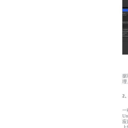
据
理
2、
一
U
应
上