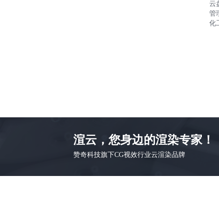
云
管
化
渲云，您身边的渲染专家！
赞奇科技旗下CG视效行业云渲染品牌