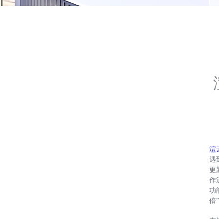
渲
遇
更
作
功
倍