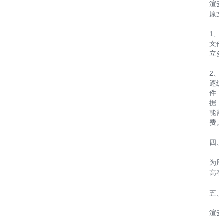
渲
原
1
文
立
2
逐
件
据
能
费
四
为
高
五
渲