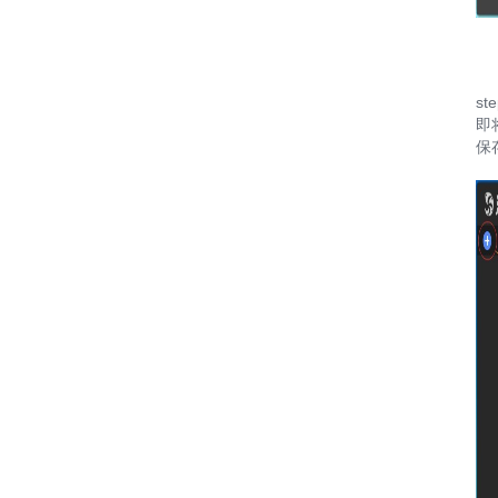
st
即
保