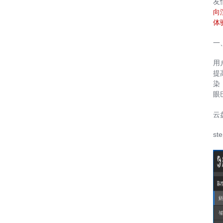
友
向
体
一
用
提
染
眼
云
st