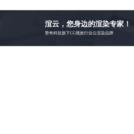
渲云，您身边的渲染专家！
赞奇科技旗下CG视效行业云渲染品牌