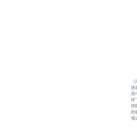
《
述
高
待
球
的
项