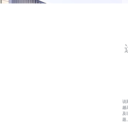
说
越
及
题