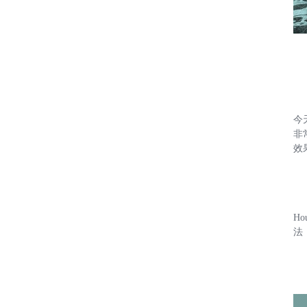
今
非
效
Ho
法