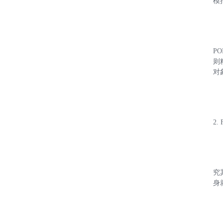
模
P
则
对
2.
究
身