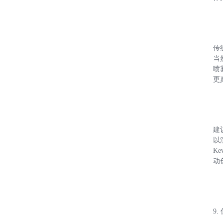
传
当
喷
更
建
以
K
动
9