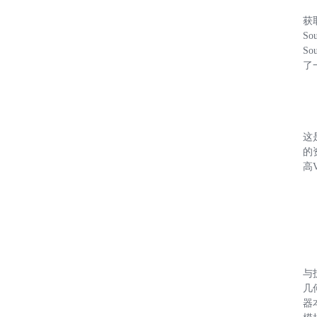
获
So
So
了一
这
的
高
与
几
器本