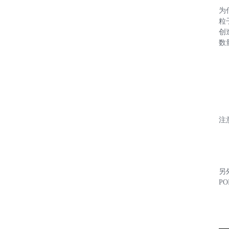
为
粒
创
数
注
另
P