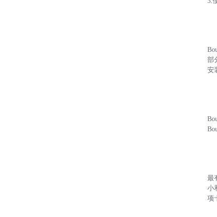
3.
B
部
安
B
B
最有
小
项