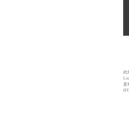
此
Lo
是
I