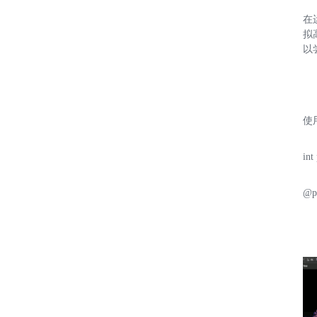
在
拟
以
使
int
@ps