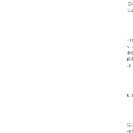
器中
染
但在
se
参
的
瑞
8
流
作