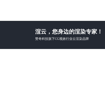
渲云，您身边的渲染专家！
赞奇科技旗下CG视效行业云渲染品牌