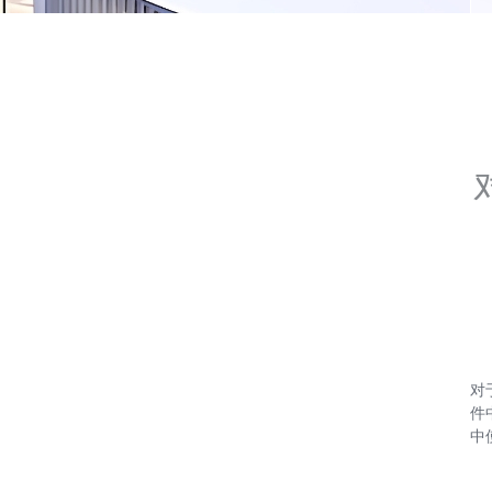
对
件
中