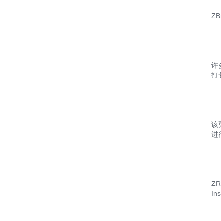
Z
许
打
该
进
ZR
In