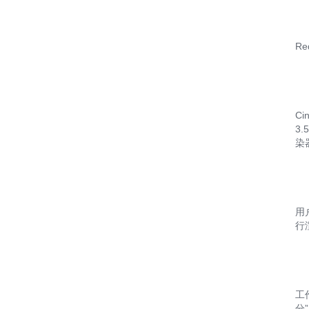
Re
Ci
3
染
用户
行
工作
分