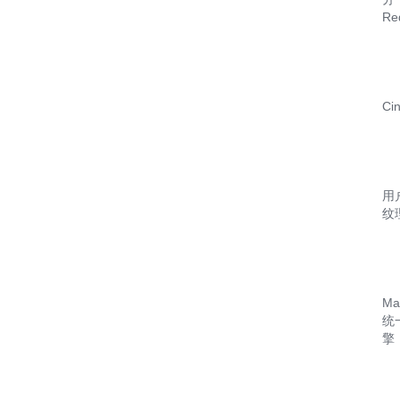
Re
Ci
用
纹
Ma
统
擎