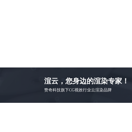
渲云，您身边的渲染专家！
赞奇科技旗下CG视效行业云渲染品牌