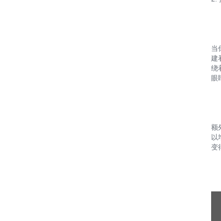
当
建
绕
眼
额
以
变