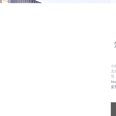
小
文
导、
I
姿