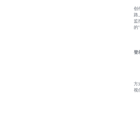
创
路
监
的
登
方
视