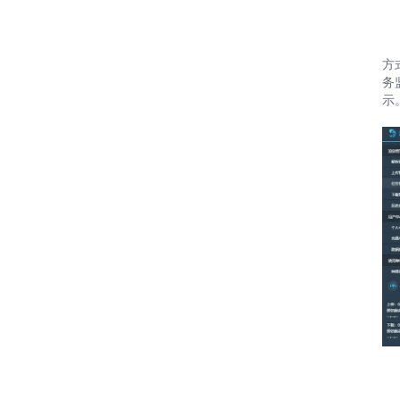
方
务
示