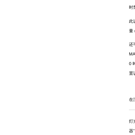
时
此
量
还
MA
0
置
在
灯
器”