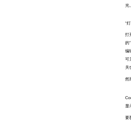
光
“灯
打
的
编辑
可见
关
然而
Co
显
要覆