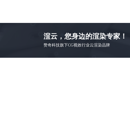
渲云，您身边的渲染专家！
赞奇科技旗下CG视效行业云渲染品牌