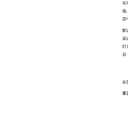
在
值
层
默
染
灯光”
后
在
覆