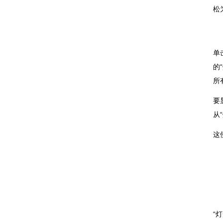
松
单
的“
所
要
从“
这
“