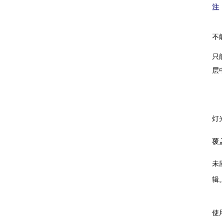
注
不
只
层
灯
覆
未
辑
使