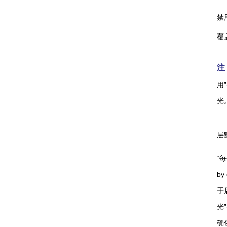
禁
覆
注
用
光
层
“每
b
于
光
确