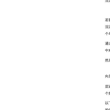
渲
若
渲
个
通
中
然
向
层
个
以
的