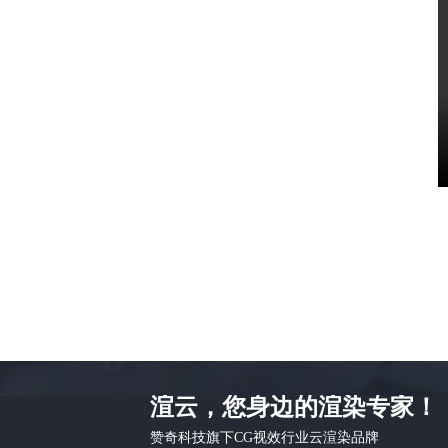
渲云，您身边的渲染专家！
赞奇科技旗下CG视效行业云渲染品牌