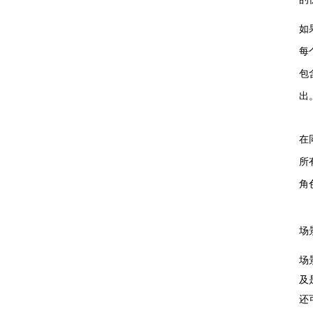
如
每
包
出
在
所
角
场
场
及是
还