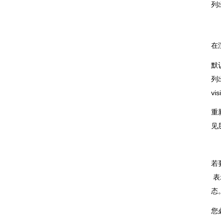
列
在
默
列出
vis
重新
见
若
表
态
您