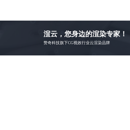
渲云，您身边的渲染专家！
赞奇科技旗下CG视效行业云渲染品牌