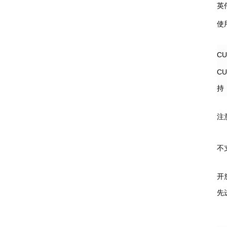
英
使用
CU
C
持
注
不
开
先