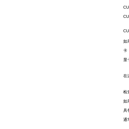
C
C
C
如果
卡
显
在
检
如
具
通