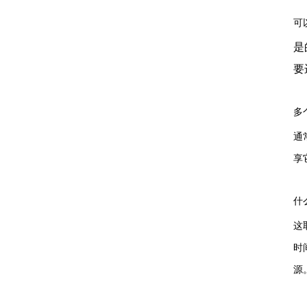
可
是
要
多
通
享
什么
这
时
源