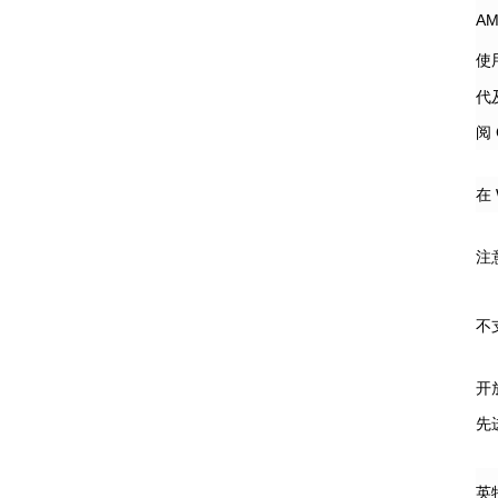
A
使
代
阅
在 
注
不
开
先
英