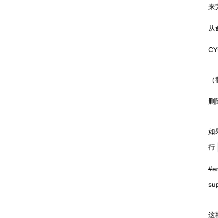
来
从
CY
（
删
如
行
#er
sup
这