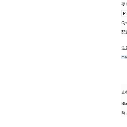
要
Pr
Op
配
注
ma
支
B
商