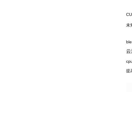
CU
未
b
云
cp
提