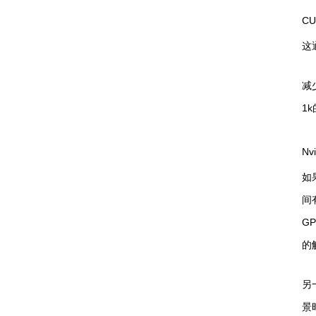
C
这
减
1
N
如
间
G
的
另
景