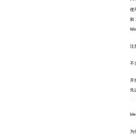
使用
和 
Wi
注
不
开
先
bl
为