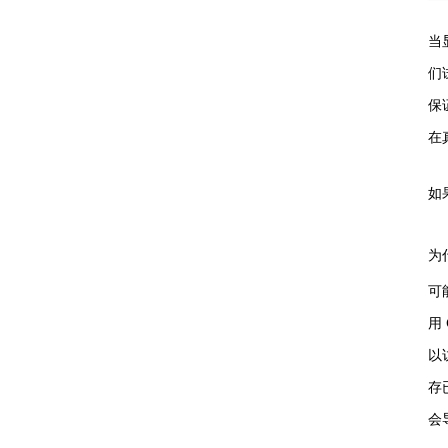
当
们
保
在
如
为
可
用
以
存
会