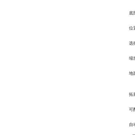
底
位
选
缩
地
拓
可
自