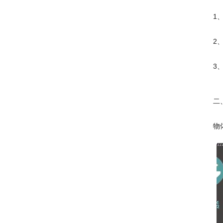
1
2
3
二
物