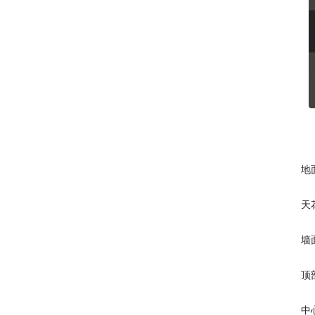
地
天
墙
顶
中