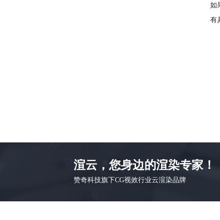
如
有
渲云，您身边的渲染专家！
赞奇科技旗下CG视效行业云渲染品牌