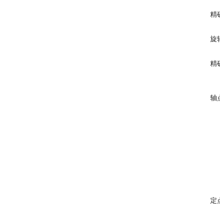
精
旋
精
轴
定