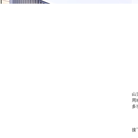
由
周
多
接