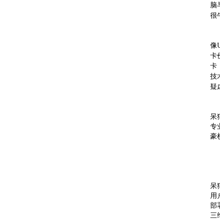
脑
很
像
卡
卡
技
疑
呆
专
豪
呆
用
部
三