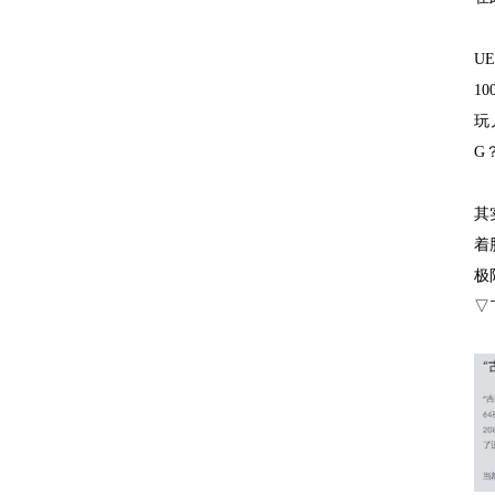
U
1
玩
G
其
着
极
▽