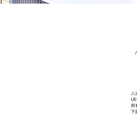
大
U
所
下