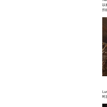
以
扫
L
时