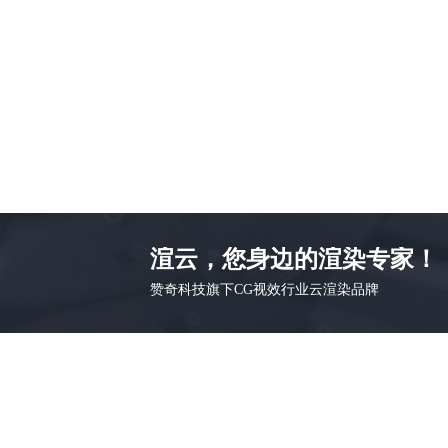
渲云，您身边的渲染专家！
赞奇科技旗下CG视效行业云渲染品牌