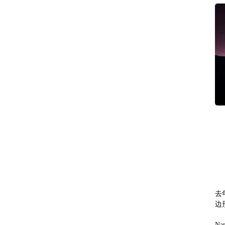
去
边
N