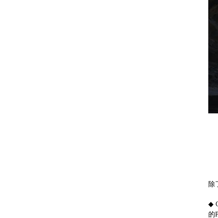
除
◆
的P