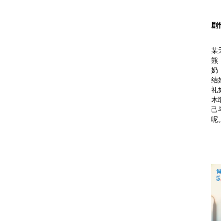
剧
某
熊
奶
结
礼
木
己
呢