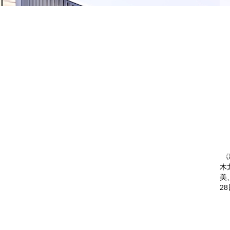
《
木
美
2