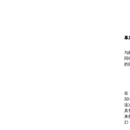
幕
与
同
的
在
3
这
具
来
2