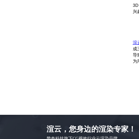
3
兴
渲
成
导
为
渲云，您身边的渲染专家！
赞奇科技旗下CG视效行业云渲染品牌