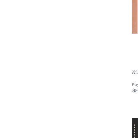
改
K
和停