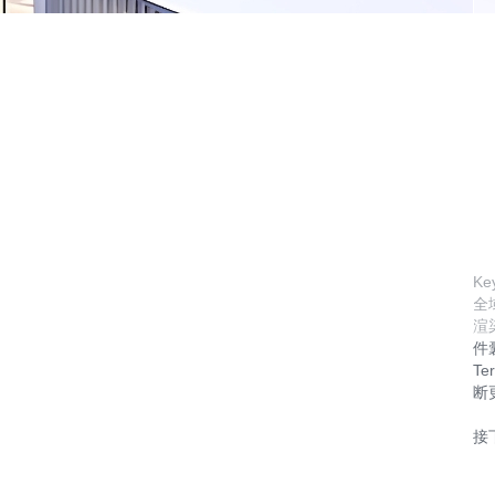
Ke
全
渲染
件囊
T
断
接