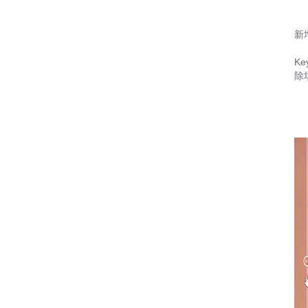
新
K
除