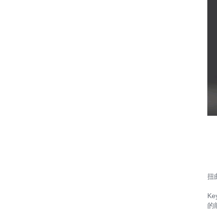
扭
K
的