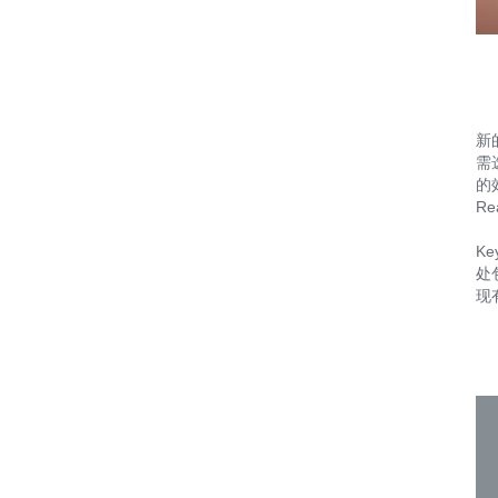
新
需
的
Re
Ke
处
现