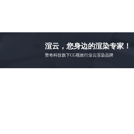
渲云，您身边的渲染专家！
赞奇科技旗下CG视效行业云渲染品牌