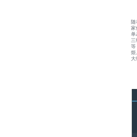
随
家
单
三
等
烦
大