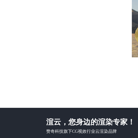
渲云，您身边的渲染专家！
赞奇科技旗下CG视效行业云渲染品牌