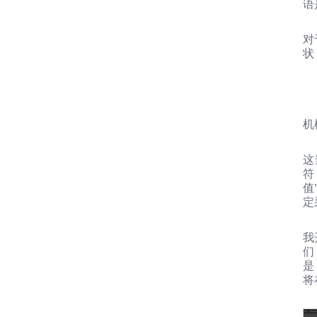
语
对
状
机
这
符
值
定
我
们
是
将