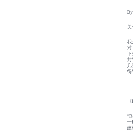
By
关
我
对
下
封
几
得
《
“
一
建