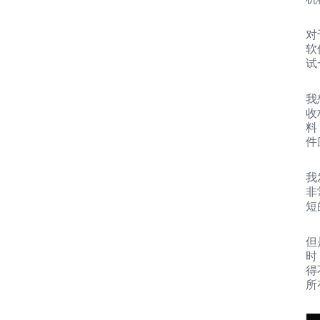
对
软
试一
我
收
料
件
我
非
短
但
时
得不
所