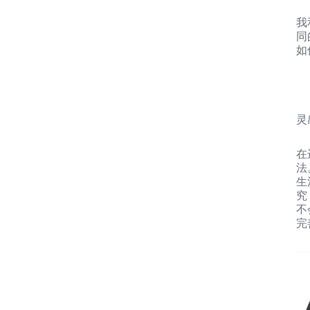
我
同
如
灵
在
法
生
究
不
完