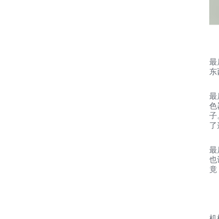
最
东西
最
色
子。
了
最
也
竟
机