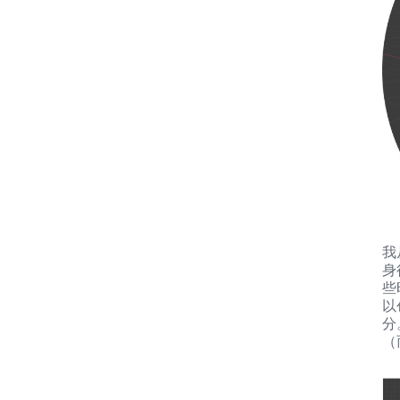
我
身
些
以
分
（