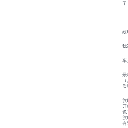
了
纹
我
车
最
（
质
纹
开
色
纹
有意