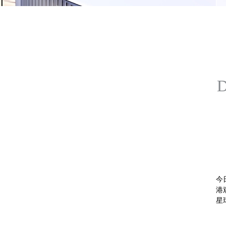
今
港
星