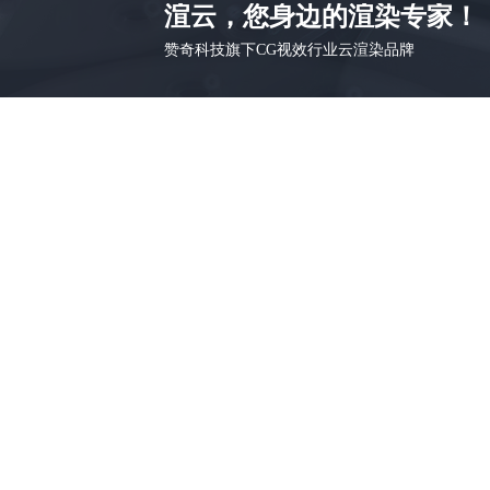
渲云，您身边的渲染专家！
赞奇科技旗下CG视效行业云渲染品牌