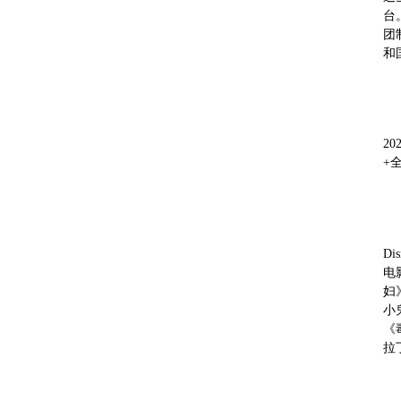
台
团
和
2
+
Di
电
妇
小
《
拉