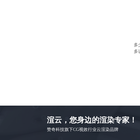
多
多
渲云，您身边的渲染专家！
赞奇科技旗下CG视效行业云渲染品牌