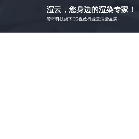
渲云，您身边的渲染专家！
赞奇科技旗下CG视效行业云渲染品牌