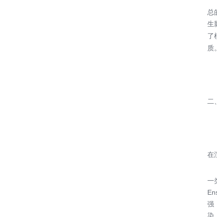
总
生
了
质
二
在
一
E
强
染