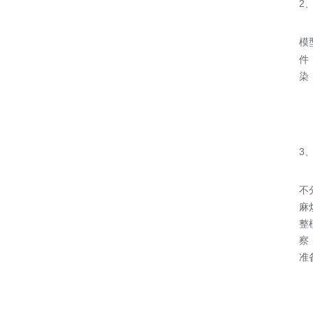
2
模
件
染
3
不
麻
整
察
准