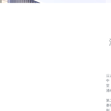
渲
中
堂
涌
第
赛
则