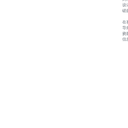
设
磋
在
导
挠
信