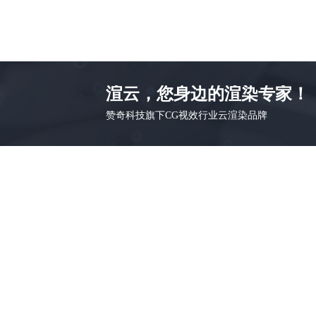
渲云，您身边的渲染专家！
赞奇科技旗下CG视效行业云渲染品牌