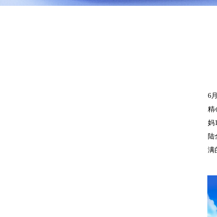
6
精
妈
陆
满