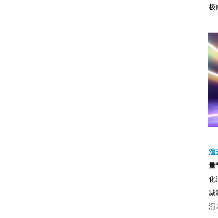
极
渲
量
化
减
渲