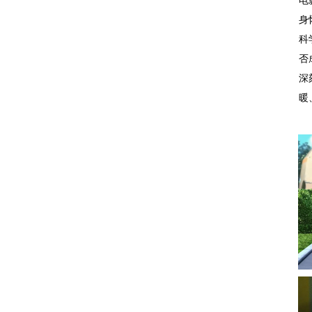
电
身
科
否
深
暖