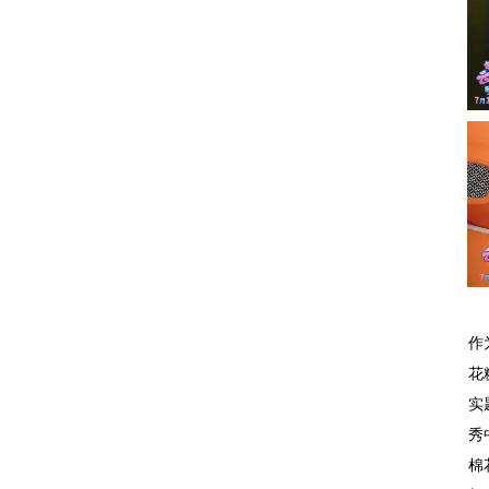
作
花
实
秀
棉