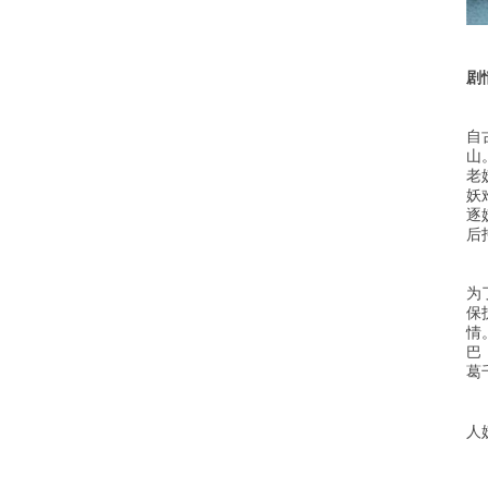
剧
自
山
老
妖
逐
后
为
保
情
巴
葛
人