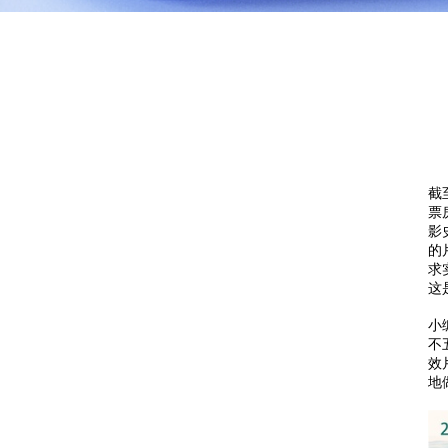
截
票
影
的
求
这
小
不
效
地