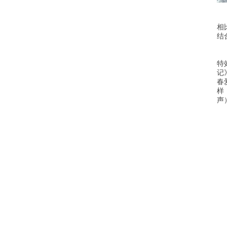
相
结
特
记
春
样
声