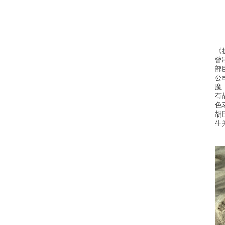
《
曾
部
公
魔
有
色
胡
生