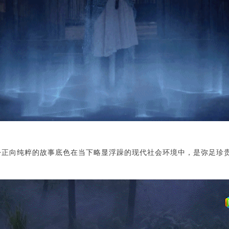
份正向纯粹的故事底色在当下略显浮躁的现代社会环境中，是弥足珍