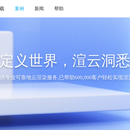
载
案例
新闻
帮助
定义世界，渲云洞
供专业可靠地云渲染服务,已帮助600,000客户轻松实现渲