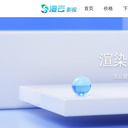
首页
价格
下
渲染
渲云提