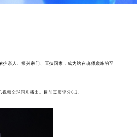
佑护亲人、振兴宗门、匡扶国家，成为站在魂师巅峰的至
讯视频全球同步播出。目前豆瓣评分6.2。