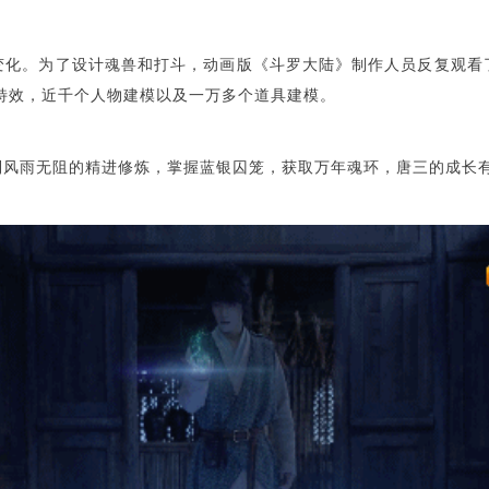
变化。为了设计魂兽和打斗，动画版《斗罗大陆》制作人员反复观看
2个特效，近千个人物建模以及一万多个道具建模。
到风雨无阻的精进修炼，掌握蓝银囚笼，获取万年魂环，唐三的成长