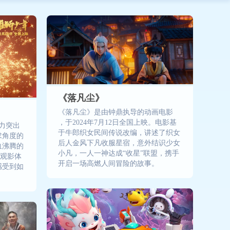
《落凡尘》
《落凡尘》是由钟鼎执导的动画电影
，于2024年7月12日全国上映。电影基
力突出
于牛郎织女民间传说改编，讲述了织女
求角度的
后人金风下凡收服星宿，意外结识少女
血沸腾的
小凡，一人一神达成“收星”联盟，携手
的观影体
开启一场高燃人间冒险的故事。
感受到如
！