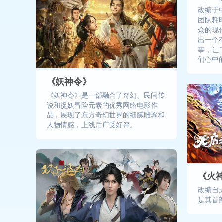
改编于
团队耗
众的现
出一个
事，让
们心中
《妖神令》
《妖神令》是一部融合了奇幻、民间传
说和捉妖冒险元素的优秀网络电影作
品，展现了东方奇幻世界的细腻雕琢和
人物情感，上线后广受好评。
《火
改编自
是其首