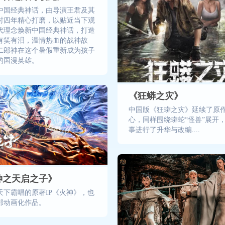
中国经典神话，由导演王君及其
时四年精心打磨，以贴近当下观
代理念焕新中国经典神话，打造
有笑有泪，温情热血的战神故
二郎神在这个暑假重新成为孩子
的国漫英雄。
《狂蟒之灾》
中国版《狂蟒之灾》延续了原
心，同样围绕蟒蛇“怪兽”展开
事进行了升华与改编....
神之天启之子》
天下霸唱的原著IP《火神》，也
部动画化作品。