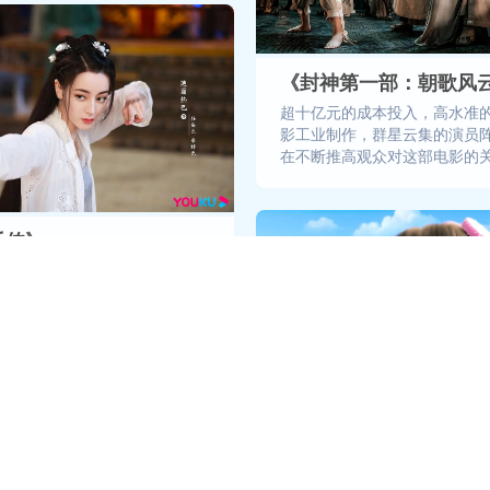
《封神第一部：朝歌风
超十亿元的成本投入，高水准
影工业制作，群星云集的演员
在不断推高观众对这部电影的
乐传》
故事格局很大，以承诺为主题贯
，于家国情怀中，也极力展现纯
。”
《棉花糖和云朵妈妈》
6月28日，由中央广播电视总
道、央视动漫集团精心打造的
姊妹篇动画电影《棉花糖和云朵