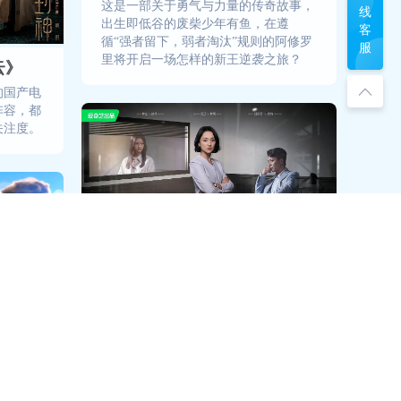
这是一部关于勇气与力量的传奇故事，
线
出生即低谷的废柴少年有鱼，在遵
客
循“强者留下，弱者淘汰”规则的阿修罗
服
里将开启一场怎样的新王逆袭之旅？
云》
的国产电
阵容，都
关注度。
《不完美受害人》
剧情集结社会各阶层及行业角色，围绕
案件本身，不同人物在各自立场下的发
声交织出更大的戏剧张力，也让人更为
期待这些思绪万千的面孔之下还隐藏怎
台少儿频
样的内心沉浮。
大头儿子
妈妈1