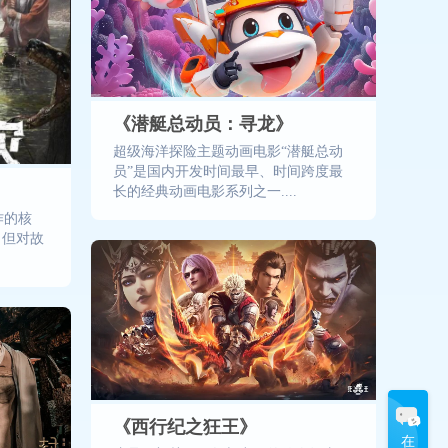
《潜艇总动员：寻龙》
超级海洋探险主题动画电影“潜艇总动
员”是国内开发时间最早、时间跨度最
长的经典动画电影系列之一....
作的核
，但对故
《西行纪之狂王》
在