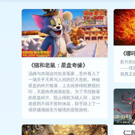
《哪
影片的
《猫和老鼠：星盘奇缘》
——优
汤姆与杰瑞这对欢喜冤家，意外卷入了
就真正的
一场关乎天界与人间的巨大危机。神秘
星盘的碎片散落，上古凶兽梼杌挣脱封
印，天庭秩序摇摇欲坠。为了寻找散落
的星盘碎片、阻止梼杌为祸人间，这对
老搭档不得不暂时休战，联手踏上了一
场穿越瑰丽东方秘境的冒险旅程。
《二