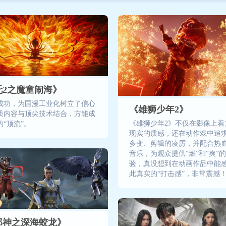
吒2之魔童闹海》
成功，为国漫工业化树立了信心
《雄狮少年2》
质内容与顶尖技术结合，方能成
《雄狮少年2》不仅在影像上着
“顶流”。
现实的质感，还在动作戏中追
多变、剪辑的凌厉，并配合热
音乐，为观众提供“燃”和“爽”
验，真没想到在动画作品中能
此真实的“打击感”，非常震撼
郎神之深海蛟龙》