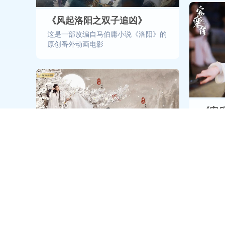
《风起洛阳之双子追凶》
这是一部改编自马伯庸小说《洛阳》的
原创番外动画电影
《安
“这个
穿全剧
粹爱情
《玉骨遥》
主创及制作团队力图在剧集的造型风格
及剧集气质上，传达出新中式、新古典
的美学韵味，让观众从中感受到独特的
东方韵味，为故事的发生营造深邃辽
阔、诗意唯美的意境和氛围。