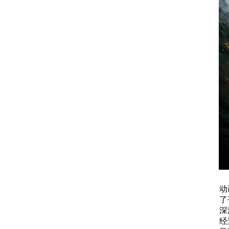
动
了
深
经