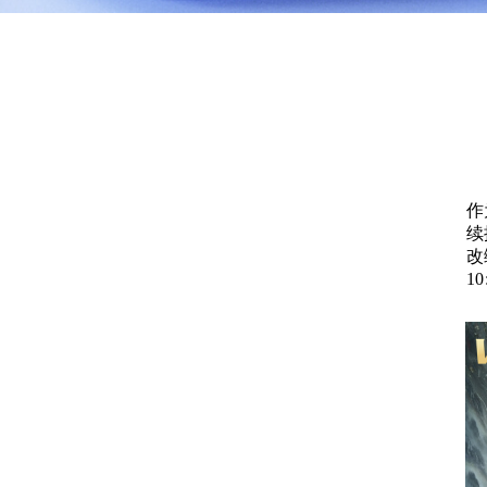
作
续
改
1