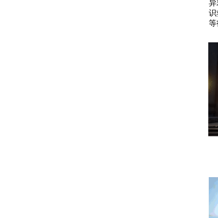
异
识
等