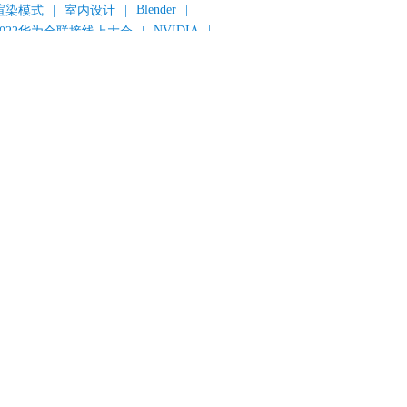
Blender
|
渲染模式
|
室内设计
|
NVIDIA
|
2022华为全联接线上大会
|
《变形金刚：超能勇士崛起》
|
《明日战记》
|
《封神第一部：朝歌风云》
|
《新神榜：杨戬》
|
数字人
|
《灌篮高手》
|
《长安三万里》
|
AMD
|
《个十百千万》
|
《流浪地球2》
|
显卡
|
建筑可视化
|
CG场景制作
|
动画制作
|
渲云杯
|
Katana
|
Houdini
|
光辉城市
|
技嘉科技
|
eyshot
|
D5 Render
|
渲云海外版
|
VR
|
渲云影视小程序
|
云转模
|
全面体检
|
本地集群渲染
|
黑客帝国4
|
智能升级先行者
|
CG产业峰会
|
渲染者联盟
|
上海电影节
|
英特尔
|
北京冬奥会
|
和平精英
|
中国公有云服务市场跟踪报告
|
神经渲染技术
|
ycles
|
Eevee
|
Disney+
|
《长津湖》
|
华为云计算城市峰会
|
B2B企业节
|
追光动画
|
华为云
|
云栖大会
|
设计产业峰会
|
角色动画
|
haracter Creator 4.1
|
分块渲染
|
参数优化
|
材质互转
|
毛发渲染
|
3D建模
|
视频预览
|
GPU
|