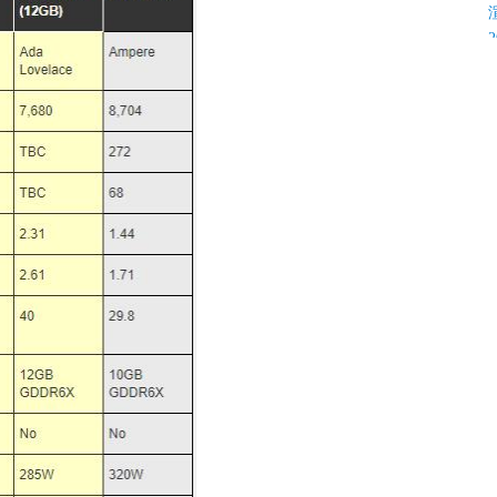
K
C
C