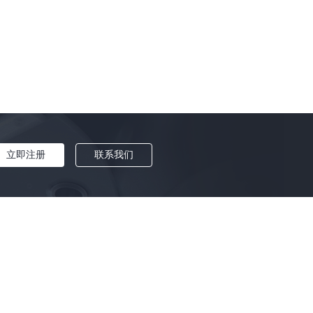
《蜘蛛侠：英雄无归》
|
赞奇科技
|
云渲染
|
电视剧集
|
理查德·罗杰斯
|
建筑师
|
《三体》
|
《指环王》
|
《阿凡达2》
|
奥斯卡影片
|
JangaFX
|
vray分布式渲染
|
3dsmax联机渲染
|
EmberGen
|
渲染软件
|
Blender三渲二
|
Stable Diffusion
|
《黑豹2》
|
《铃芽之旅》
|
I
|
《银河护卫队3》
|
《闪电侠》
|
《长安三万里》
|
《曼达洛人》
|
《真人快打X》
|
《奥本海默》
|
3D效果图
|
《武双姝》
|
立即注册
联系我们