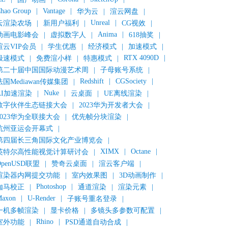
hao Group
|
Vantage
|
华为云
|
渲云网盘
|
Unreal
|
云渲染农场
|
新用户福利
|
CG视效
|
Anima
|
动画电影峰会
|
虚拟数字人
|
618抽奖
|
渲云VIP会员
|
学生优惠
|
经济模式
|
加速模式
|
RTX 4090D
|
极速模式
|
免费渲小样
|
特惠模式
|
第二十届中国国际动漫艺术周
|
子母账号系统
|
Redshift
|
CGSociety
|
法国Mediawan传媒集团
|
Nuke
|
AI加速渲染
|
云桌面
|
UE离线渲染
|
数字伙伴生态链接大会
|
2023华为开发者大会
|
2023华为全联接大会
|
优先帧分块渲染
|
杭州亚运会开幕式
|
第四届长三角国际文化产业博览会
|
XIMX
|
Octane
|
英特尔高性能视觉计算研讨会
|
OpenUSD联盟
|
赞奇云桌面
|
渲云客户端
|
渲染器内网提交功能
|
室内效果图
|
3D动画制作
|
Photoshop
|
伽马校正
|
通道渲染
|
渲染元素
|
axon
|
U-Render
|
子账号重名登录
|
一机多帧渲染
|
显卡价格
|
多镜头多参数可配置
|
Rhino
|
室外功能
|
PSD通道自动合成
|