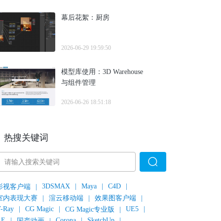
幕后花絮：厨房
2026-06-29 19:59:50
模型库使用：3D Warehouse
与组件管理
2026-06-26 18:51:18
热搜关键词
3DSMAX
|
Maya
|
C4D
|
影视客户端
|
室内表现大赛
|
渲云移动端
|
效果图客户端
|
-Ray
|
CG Magic
|
UE5
|
CG Magic专业版
|
AE
|
Corona
|
SketchUp
|
国产动画
|