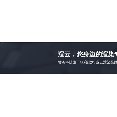
渲云，您身边的渲染
赞奇科技旗下CG视效行业云渲染品