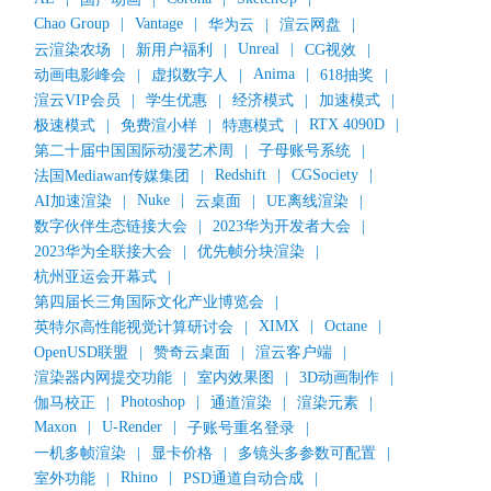
Chao Group
|
Vantage
|
华为云
|
渲云网盘
|
Unreal
|
云渲染农场
|
新用户福利
|
CG视效
|
Anima
|
动画电影峰会
|
虚拟数字人
|
618抽奖
|
渲云VIP会员
|
学生优惠
|
经济模式
|
加速模式
|
RTX 4090D
|
极速模式
|
免费渲小样
|
特惠模式
|
第二十届中国国际动漫艺术周
|
子母账号系统
|
Redshift
|
CGSociety
|
法国Mediawan传媒集团
|
Nuke
|
AI加速渲染
|
云桌面
|
UE离线渲染
|
数字伙伴生态链接大会
|
2023华为开发者大会
|
2023华为全联接大会
|
优先帧分块渲染
|
杭州亚运会开幕式
|
第四届长三角国际文化产业博览会
|
XIMX
|
Octane
|
英特尔高性能视觉计算研讨会
|
OpenUSD联盟
|
赞奇云桌面
|
渲云客户端
|
渲染器内网提交功能
|
室内效果图
|
3D动画制作
|
Photoshop
|
伽马校正
|
通道渲染
|
渲染元素
|
Maxon
|
U-Render
|
子账号重名登录
|
一机多帧渲染
|
显卡价格
|
多镜头多参数可配置
|
Rhino
|
室外功能
|
PSD通道自动合成
|