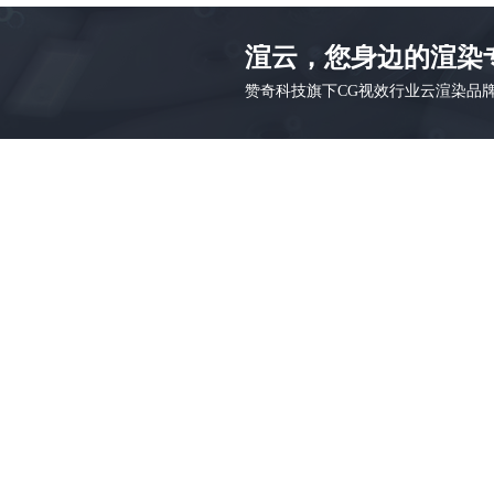
渲云，您身边的渲染
赞奇科技旗下CG视效行业云渲染品