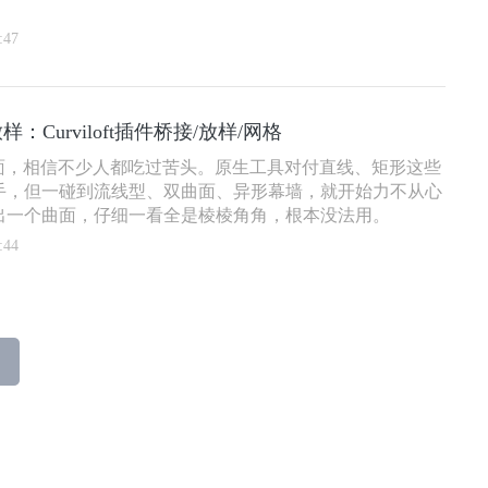
:47
放样：Curviloft插件桥接/放样/网格
p做曲面，相信不少人都吃过苦头。原生工具对付直线、矩形这些
手，但一碰到流线型、双曲面、异形幕墙，就开始力不从心
出一个曲面，仔细一看全是棱棱角角，根本没法用。
:44