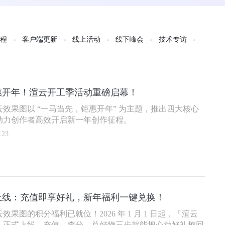
教程
客户端更新
线上活动
线下峰会
技术专访
惠开年！渲云开工季活动重磅启幕！
效果图以 “一马当先，钜惠开年” 为主题，推出四大核心
助力创作者高效开启新一年创作征程。
:23
上线：充值即享好礼，新年福利一键兑换！
果图的积分福利已就位！2026 年 1 月 1 日起，「渲云
」正式上线，充值、查分、兑好物三步就能把心动好礼抱回