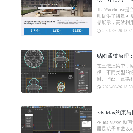
3D Wareho
师提供了海量可
品展示，高效利
2026-06-26 18:51
贴图通道原理
在三维渲染中，
径，不同类型的
射、凹凸、置换
从颜色、光影、
2026-06-26 18:50
3ds Max
在3ds Max
器是赋予参数以