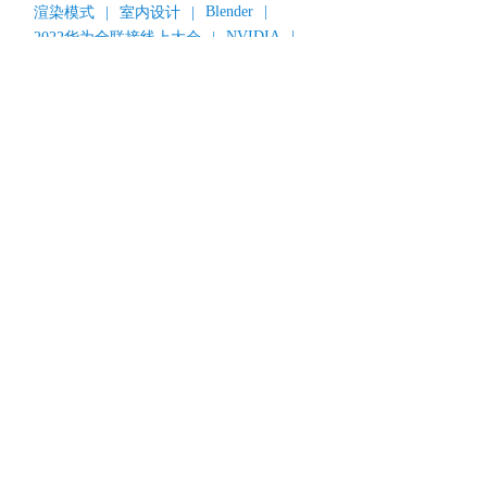
Blender
|
渲染模式
|
室内设计
|
NVIDIA
|
2022华为全联接线上大会
|
《变形金刚：超能勇士崛起》
|
《明日战记》
|
《封神第一部：朝歌风云》
|
《新神榜：杨戬》
|
数字人
|
《灌篮高手》
|
《长安三万里》
|
AMD
|
《个十百千万》
|
《流浪地球2》
|
显卡
|
建筑可视化
|
CG场景制作
|
动画制作
|
渲云杯
|
Katana
|
Houdini
|
光辉城市
|
技嘉科技
|
Keyshot
|
D5 Render
|
渲云海外版
|
VR
|
渲云影视小程序
|
云转模
|
全面体检
|
本地集群渲染
|
黑客帝国4
|
智能升级先行者
|
CG产业峰会
|
渲染者联盟
|
上海电影节
|
英特尔
|
北京冬奥会
|
和平精英
|
中国公有云服务市场跟踪报告
|
神经渲染技术
|
Cycles
|
Eevee
|
Disney+
|
《长津湖》
|
华为云计算城市峰会
|
B2B企业节
|
追光动画
|
华为云
|
云栖大会
|
设计产业峰会
|
角色动画
|
Character Creator 4.1
|
分块渲染
|
参数优化
|
材质互转
|
毛发渲染
|
3D建模
|
视频预览
|
GPU
|