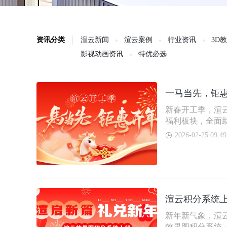
资讯分类
渲云新闻
渲云案例
行业资讯
3D
影视动画资讯
特优必选
一马当先，钜
新春开工季，渲云
福利板块，全面
2026-02-25 09:49
渲云积分系统
新年新气象，渲云效
效果图积分系统