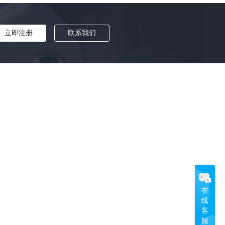
国漫
|
影视渲染
|
艾美奖
|
《觅渡》
|
Enscape
|
Arnold
|
3ds Max插件
|
指环王
|
ZBrush
|
数字可视化
|
动作捕捉技术
|
立即注册
联系我们
文化科技融交会
|
三维建模软件
|
十大智能先行标杆企业
|
哆啦A梦
|
CG动画电影
|
设计辅助插件
|
素材管理招魂3
|
三维动画软件
|
三维软件
|
灯光设计
|
狼行者
|
C4D渲染器
|
HBO Max
|
渲云效果图超级客户端
|
GPU渲染
|
Substance
|
华纳兄弟
|
爱死机
|
科幻灾难片
|
Netflix
|
UE4
|
渲云微信社区
|
迪士尼动画
|
3dmax效果图批量渲染
|
光子帧序列优化
|
蜂窝材质
|
特惠模式
|
材质渲染
|
HDR系统
|
Emmy Awards
|
渲云效果图企业级套餐
|
建模渲染
|
阿诺德渲染器
|
C4D渲染
|
漫威
|
SIGGRAPH2021
|
《王冠》
|
Maya渲染
|
Unity
|
灯光渲染
|
漫威电影
|
《入殓师》
|
UE
|
奥斯卡最佳外语片
|
渲染设置
|
渲云
|
在
Phoenix FD
|
Lumion
|
《深海》
|
阿凡达
|
线
延迟渲染技术
|
2021亚太合作伙伴峰会
|
客
三维插件
|
V-Ray官方认证专家
|
科幻电影
|
服