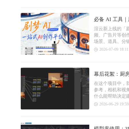
必备 AI 工具
渲云新上线的「剧
频、广告片等创
场景、道具、分镜
2026-07-09 18:11
幕后花絮：厨
在这个项目中，
参考，相机和视
什么能帮助决定
我能专注于它，
2026-06-29 19:59
模型库使用：3D 