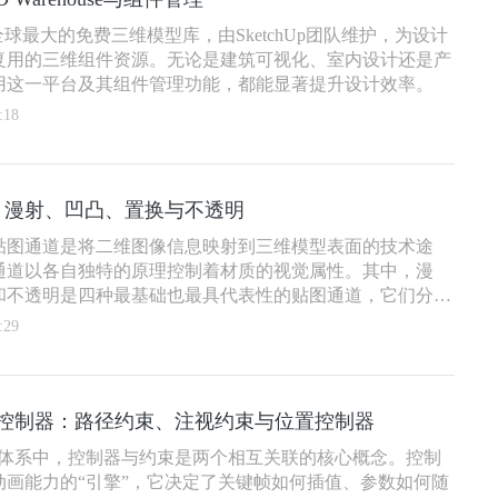
use是全球最大的免费三维模型库，由SketchUp团队维护，为设计
复用的三维组件资源。无论是建筑可视化、室内设计还是产
用这一平台及其组件管理功能，都能显著提升设计效率。
:18
：漫射、凹凸、置换与不透明
贴图通道是将二维图像信息映射到三维模型表面的技术途
通道以各自独特的原理控制着材质的视觉属性。其中，漫
和不透明是四种最基础也最具代表性的贴图通道，它们分别
几何和透光四个维度定义材质外观。
:29
约束与控制器：路径约束、注视约束与位置控制器
的动画体系中，控制器与约束是两个相互关联的核心概念。控制
动画能力的“引擎”，它决定了关键帧如何插值、参数如何随